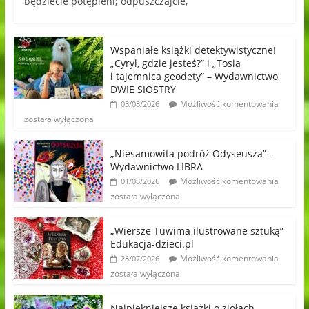
będziecie potępieni; odpuszczajcie,
Wspaniałe książki detektywistyczne!
„Cyryl, gdzie jesteś?” i „Tosia
i tajemnica geodety” – Wydawnictwo
DWIE SIOSTRY
Możliwość komentowania
03/08/2026
została wyłączona
„Niesamowita podróż Odyseusza” –
Wydawnictwo LIBRA
Możliwość komentowania
01/08/2026
została wyłączona
„Wiersze Tuwima ilustrowane sztuką”
Edukacja-dzieci.pl
Możliwość komentowania
28/07/2026
została wyłączona
Najpiękniejsze książki o ziołach,