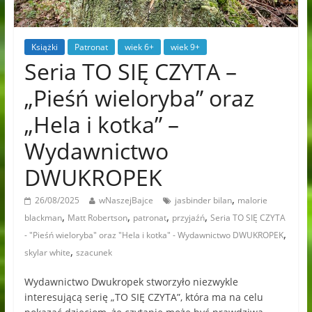
Książki
Patronat
wiek 6+
wiek 9+
Seria TO SIĘ CZYTA –
„Pieśń wieloryba” oraz
„Hela i kotka” –
Wydawnictwo
DWUKROPEK
,
26/08/2025
wNaszejBajce
jasbinder bilan
malorie
,
,
,
,
blackman
Matt Robertson
patronat
przyjaźń
Seria TO SIĘ CZYTA
,
- "Pieśń wieloryba" oraz "Hela i kotka" - Wydawnictwo DWUKROPEK
,
skylar white
szacunek
Wydawnictwo Dwukropek stworzyło niezwykle
interesującą serię „TO SIĘ CZYTA”, która ma na celu