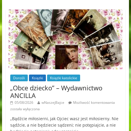
Dorośli
Książki
Książki katolickie
„Obce dziecko” – Wydawnictwo
ANCILLA
05/08/2026
wNaszejBajce
Możliwość komentowania
została wyłączona
„Bądźcie miłosierni, jak Ojciec wasz jest miłosierny. Nie
sądźcie, a nie będziecie sądzeni; nie potępiajcie, a nie