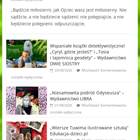
„Bądźcie miłosierni, jak Ojciec wasz jest miłosierny. Nie
sądźcie, a nie będziecie sądzeni; nie potępiajcie, a nie
będziecie potępieni; odpuszczajcie,
Wspaniałe książki detektywistyczne!
„Cyryl, gdzie jesteś?” i „Tosia
i tajemnica geodety” – Wydawnictwo
DWIE SIOSTRY
Możliwość komentowania
03/08/2026
została wyłączona
„Niesamowita podróż Odyseusza” –
Wydawnictwo LIBRA
Możliwość komentowania
01/08/2026
została wyłączona
„Wiersze Tuwima ilustrowane sztuką”
Edukacja-dzieci.pl