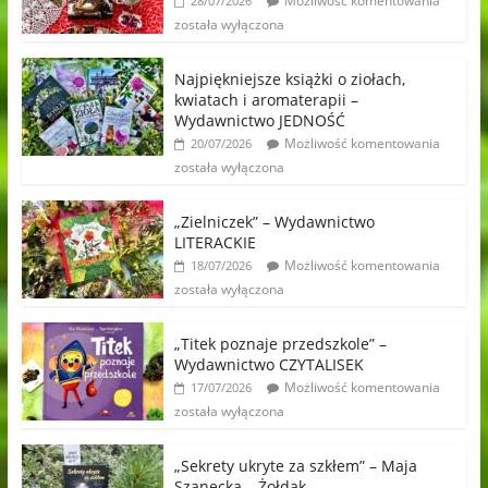
Możliwość komentowania
28/07/2026
została wyłączona
Najpiękniejsze książki o ziołach,
kwiatach i aromaterapii –
Wydawnictwo JEDNOŚĆ
Możliwość komentowania
20/07/2026
została wyłączona
„Zielniczek” – Wydawnictwo
LITERACKIE
Możliwość komentowania
18/07/2026
została wyłączona
„Titek poznaje przedszkole” –
Wydawnictwo CZYTALISEK
Możliwość komentowania
17/07/2026
została wyłączona
„Sekrety ukryte za szkłem” – Maja
Szanecka – Żołdak