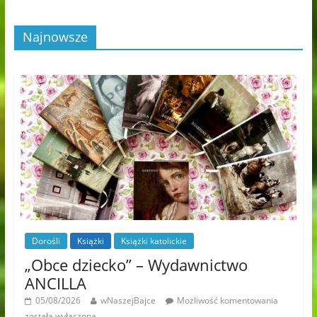
Najnowsze
Dorośli
Książki
Książki katolickie
„Obce dziecko” – Wydawnictwo
ANCILLA
05/08/2026
wNaszejBajce
Możliwość komentowania
została wyłączona