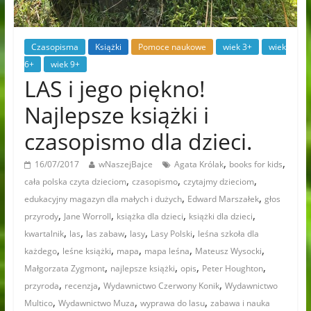
Czasopisma
Książki
Pomoce naukowe
wiek 3+
wiek
6+
wiek 9+
LAS i jego piękno!
Najlepsze książki i
czasopismo dla dzieci.
,
,
16/07/2017
wNaszejBajce
Agata Królak
books for kids
,
,
,
cała polska czyta dzieciom
czasopismo
czytajmy dzieciom
,
,
edukacyjny magazyn dla małych i dużych
Edward Marszałek
głos
,
,
,
,
przyrody
Jane Worroll
książka dla dzieci
książki dla dzieci
,
,
,
,
,
kwartalnik
las
las zabaw
lasy
Lasy Polski
leśna szkoła dla
,
,
,
,
,
każdego
leśne książki
mapa
mapa leśna
Mateusz Wysocki
,
,
,
,
Małgorzata Zygmont
najlepsze książki
opis
Peter Houghton
,
,
,
przyroda
recenzja
Wydawnictwo Czerwony Konik
Wydawnictwo
,
,
,
Multico
Wydawnictwo Muza
wyprawa do lasu
zabawa i nauka