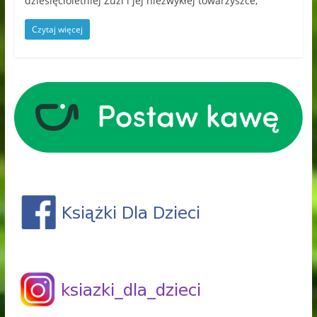
dziesięcioletniej Zuzi i jej niezwykłej towarzyszce,
Czytaj więcej