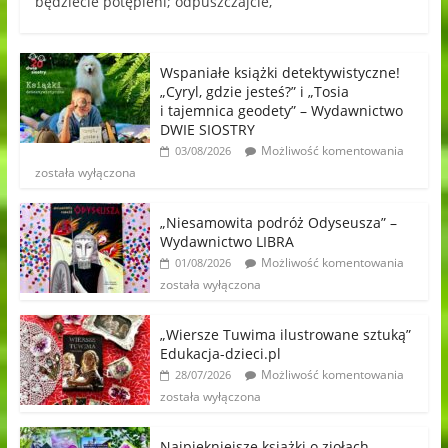
będziecie potępieni; odpuszczajcie,
Wspaniałe książki detektywistyczne!
„Cyryl, gdzie jesteś?” i „Tosia
i tajemnica geodety” – Wydawnictwo
DWIE SIOSTRY
Możliwość komentowania
03/08/2026
została wyłączona
„Niesamowita podróż Odyseusza” –
Wydawnictwo LIBRA
Możliwość komentowania
01/08/2026
została wyłączona
„Wiersze Tuwima ilustrowane sztuką”
Edukacja-dzieci.pl
Możliwość komentowania
28/07/2026
została wyłączona
Najpiękniejsze książki o ziołach,