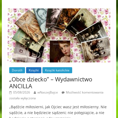
Dorośli
Książki
Książki katolickie
„Obce dziecko” – Wydawnictwo
ANCILLA
05/08/2026
wNaszejBajce
Możliwość komentowania
została wyłączona
„Bądźcie miłosierni, jak Ojciec wasz jest miłosierny. Nie
sądźcie, a nie będziecie sądzeni; nie potępiajcie, a nie