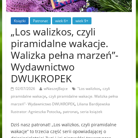
Książki
Patronat
wiek 6+
wiek 9+
„Los walizkos, czyli
piramidalne wakacje.
Walizka pełna marzeń”-
Wydawnictwo
DWUKROPEK
,
02/07/2026
wNaszejBajce
"Los walizkos
czyli
,
piramidalne wakacje
czyli piramidalne wakacje. Walizka pełna
,
marzeń"- Wydawnictwo DWUKROPEK
Liliana Bardijewska
,
,
Ilustrator: Agnieszka Potocka
patronat
seria książek
Dziś nasz patronat! „Los walizkos, czyli piramidalne
wakacje” to trzecia część serii opowiadającej o