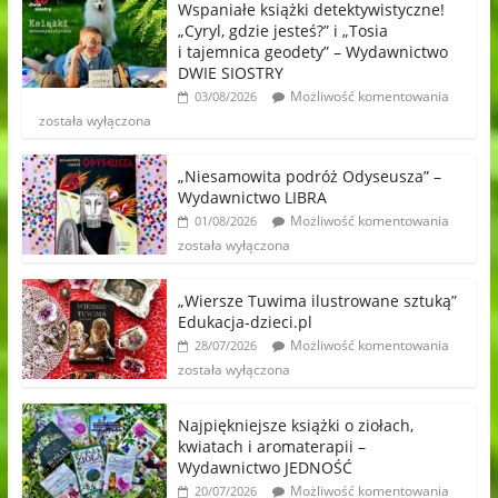
Wspaniałe książki detektywistyczne!
„Cyryl, gdzie jesteś?” i „Tosia
i tajemnica geodety” – Wydawnictwo
DWIE SIOSTRY
Możliwość komentowania
03/08/2026
została wyłączona
„Niesamowita podróż Odyseusza” –
Wydawnictwo LIBRA
Możliwość komentowania
01/08/2026
została wyłączona
„Wiersze Tuwima ilustrowane sztuką”
Edukacja-dzieci.pl
Możliwość komentowania
28/07/2026
została wyłączona
Najpiękniejsze książki o ziołach,
kwiatach i aromaterapii –
Wydawnictwo JEDNOŚĆ
Możliwość komentowania
20/07/2026