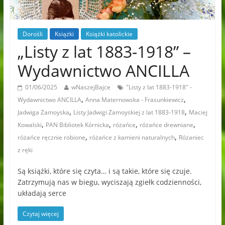
Dorośli
Książki
Książki katolickie
„Listy z lat 1883-1918” –
Wydawnictwo ANCILLA
01/06/2025
wNaszejBajce
"Listy z lat 1883-1918" -
,
,
Wydawnictwo ANCILLA
Anna Maternowska - Frasunkiewicz
,
,
Jadwiga Zamoyska
Listy Jadwigi Zamoyskiej z lat 1883-1918
Maciej
,
,
,
,
Kowalski
PAN Bibliotek Kórnicka
różańce
różańce drewniane
,
,
różańce ręcznie robione
różańce z kamieni naturalnych
Różaniec
z ręki
Są książki, które się czyta… i są takie, które się czuje.
Zatrzymują nas w biegu, wyciszają zgiełk codzienności,
układają serce
Czytaj więcej