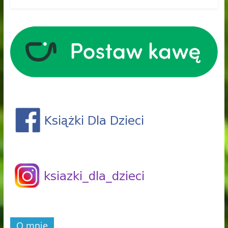
O mnie