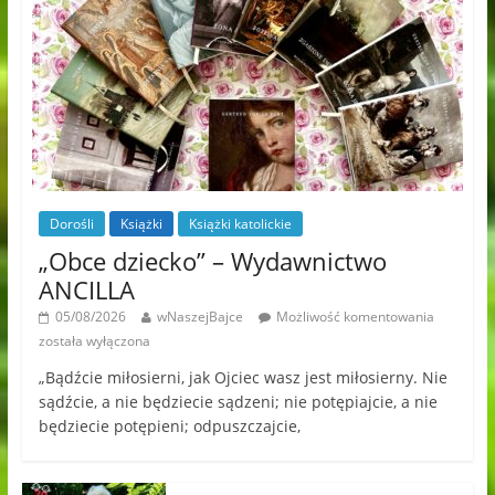
Dorośli
Książki
Książki katolickie
„Obce dziecko” – Wydawnictwo
ANCILLA
05/08/2026
wNaszejBajce
Możliwość komentowania
została wyłączona
„Bądźcie miłosierni, jak Ojciec wasz jest miłosierny. Nie
sądźcie, a nie będziecie sądzeni; nie potępiajcie, a nie
będziecie potępieni; odpuszczajcie,