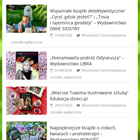
Wspaniałe książki detektywistyczne!
„Cyryl, gdzie jesteś?” i „Tosia
i tajemnica geodety” – Wydawnictwo
DWIE SIOSTRY
Możliwość komentowania
03/08/2026
została wyłączona
„Niesamowita podróż Odyseusza” –
Wydawnictwo LIBRA
Możliwość komentowania
01/08/2026
została wyłączona
„Wiersze Tuwima ilustrowane sztuką”
Edukacja-dzieci.pl
Możliwość komentowania
28/07/2026
została wyłączona
Najpiękniejsze książki o ziołach,
kwiatach i aromaterapii –
Wydawnictwo JEDNOŚĆ