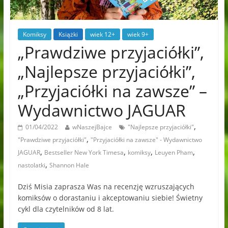
Komiksy
Książki
wiek 12+
wiek 9+
„Prawdziwe przyjaciółki”,
„Najlepsze przyjaciółki”,
„Przyjaciółki na zawsze” –
Wydawnictwo JAGUAR
,
01/04/2022
wNaszejBajce
"Najlepsze przyjaciółki"
,
"Prawdziwe przyjaciółki"
"Przyjaciółki na zawsze" - Wydawnictwo
,
,
,
,
JAGUAR
Bestseller New York Timesa
komiksy
Leuyen Pham
,
nastolatki
Shannon Hale
Dziś Misia zaprasza Was na recenzję wzruszających
komiksów o dorastaniu i akceptowaniu siebie! Świetny
cykl dla czytelników od 8 lat.