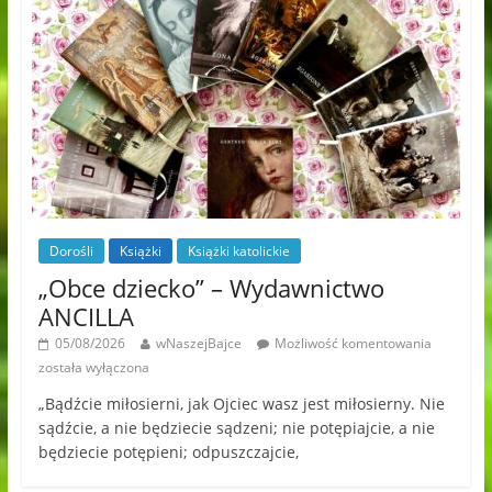
Dorośli
Książki
Książki katolickie
„Obce dziecko” – Wydawnictwo
ANCILLA
05/08/2026
wNaszejBajce
Możliwość komentowania
została wyłączona
„Bądźcie miłosierni, jak Ojciec wasz jest miłosierny. Nie
sądźcie, a nie będziecie sądzeni; nie potępiajcie, a nie
będziecie potępieni; odpuszczajcie,