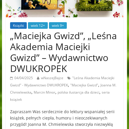
Książki
wiek 12+
wiek 9+
„Maciejka Gwizd”, „Leśna
Akademia Maciejki
Gwizd” – Wydawnictwo
DWUKROPEK
04/04/2025
wNaszejBajce
"Leśna Akademia Maciejki
,
,
Gwizd" - Wydawnictwo DWUKROPEK
"Maciejka Gwizd"
Joanna M.
,
,
,
Chmielewska
Marcin Minor
polska ilustarcja dla dzieci
seria
książek
Zapraszam Was serdecznie do lektury wspaniałej serii
książek, pełnych ciepła, humoru i nieoczekiwanych
przygód! Joanna M. Chmielewska stworzyła niezwykłą