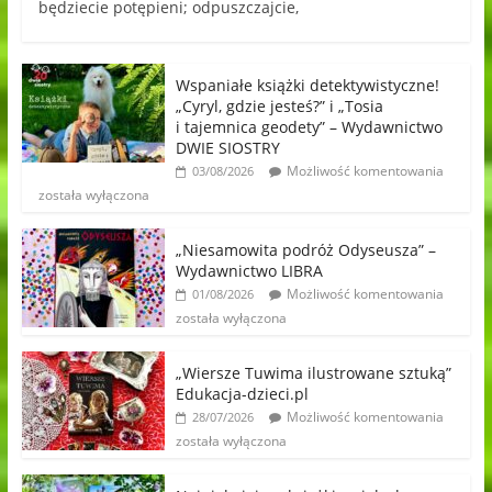
będziecie potępieni; odpuszczajcie,
Wspaniałe książki detektywistyczne!
„Cyryl, gdzie jesteś?” i „Tosia
i tajemnica geodety” – Wydawnictwo
DWIE SIOSTRY
Możliwość komentowania
03/08/2026
została wyłączona
„Niesamowita podróż Odyseusza” –
Wydawnictwo LIBRA
Możliwość komentowania
01/08/2026
została wyłączona
„Wiersze Tuwima ilustrowane sztuką”
Edukacja-dzieci.pl
Możliwość komentowania
28/07/2026
została wyłączona