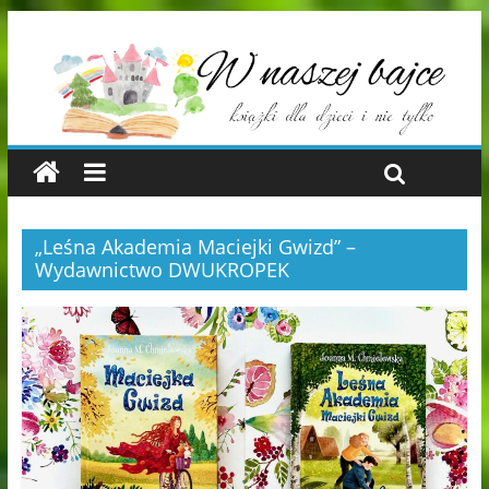
„Leśna Akademia Maciejki Gwizd” –
Wydawnictwo DWUKROPEK