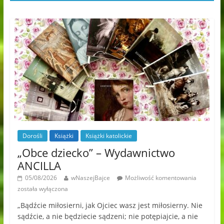
Dorośli
Książki
Książki katolickie
„Obce dziecko” – Wydawnictwo
ANCILLA
05/08/2026
wNaszejBajce
Możliwość komentowania
została wyłączona
„Bądźcie miłosierni, jak Ojciec wasz jest miłosierny. Nie
sądźcie, a nie będziecie sądzeni; nie potępiajcie, a nie