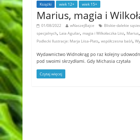
Książki
wiek 12+
wiek 15+
Marius, magia i Wilkoła
01/08/2022
wNaszejBajce
Bliskie-dalekie sąsi
,
,
,
specjalnych
Laia Aguilar
magia i Wilkołaczka Liisi
Marius
,
,
Podlecki Ilustracje: Marja Liisa-Plats
współczesna baśń
Wy
Wydawnictwo Widnokrąg po raz kolejny udowodniło
pod swoimi skrzydłami. Gdy Michasia czytała
Czytaj więcej