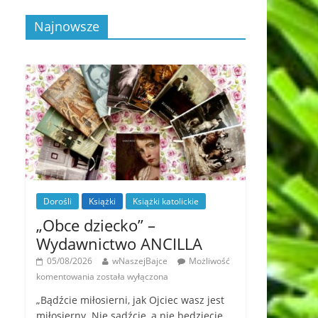
Najnowsze
Dorośli
Książki
Książki katolickie
„Obce dziecko” –
Wydawnictwo ANCILLA
05/08/2026
wNaszejBajce
Możliwość
komentowania
została wyłączona
„Bądźcie miłosierni, jak Ojciec wasz jest
miłosierny. Nie sądźcie, a nie będziecie