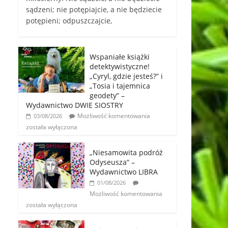
sądzeni; nie potępiajcie, a nie będziecie
potępieni; odpuszczajcie,
Wspaniałe książki
detektywistyczne!
„Cyryl, gdzie jesteś?” i
„Tosia i tajemnica
geodety” –
Wydawnictwo DWIE SIOSTRY
Możliwość komentowania
03/08/2026
została wyłączona
„Niesamowita podróż
Odyseusza” –
Wydawnictwo LIBRA
01/08/2026
Możliwość komentowania
została wyłączona