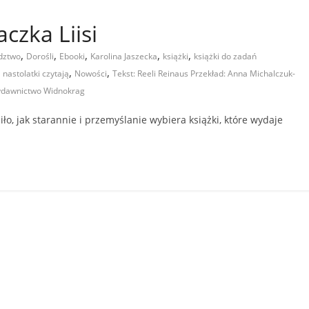
czka Liisi
,
,
,
,
,
edztwo
Dorośli
Ebooki
Karolina Jaszecka
książki
książki do zadań
,
,
,
nastolatki czytają
Nowości
Tekst: Reeli Reinaus Przekład: Anna Michalczuk-
dawnictwo Widnokrag
, jak starannie i przemyślanie wybiera książki, które wydaje