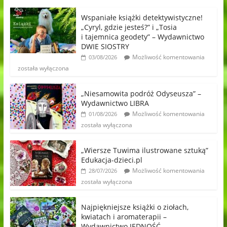
Wspaniałe książki detektywistyczne!
„Cyryl, gdzie jesteś?” i „Tosia
i tajemnica geodety” – Wydawnictwo
DWIE SIOSTRY
Możliwość komentowania
03/08/2026
została wyłączona
„Niesamowita podróż Odyseusza” –
Wydawnictwo LIBRA
Możliwość komentowania
01/08/2026
została wyłączona
„Wiersze Tuwima ilustrowane sztuką”
Edukacja-dzieci.pl
Możliwość komentowania
28/07/2026
została wyłączona
Najpiękniejsze książki o ziołach,
kwiatach i aromaterapii –
Wydawnictwo JEDNOŚĆ