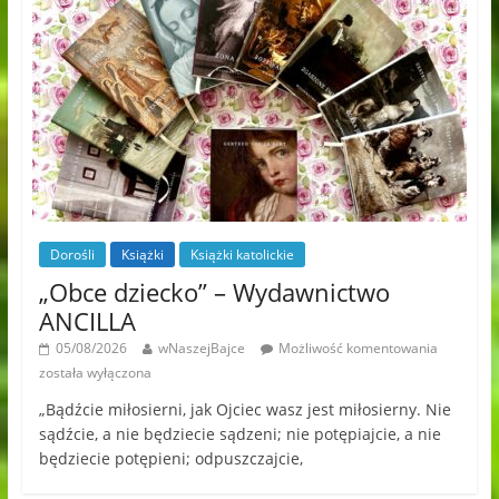
Dorośli
Książki
Książki katolickie
„Obce dziecko” – Wydawnictwo
ANCILLA
05/08/2026
wNaszejBajce
Możliwość komentowania
została wyłączona
„Bądźcie miłosierni, jak Ojciec wasz jest miłosierny. Nie
sądźcie, a nie będziecie sądzeni; nie potępiajcie, a nie
będziecie potępieni; odpuszczajcie,