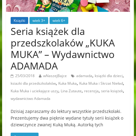
Książki
wiek 3+
wiek 6+
Seria książek dla
przedszkolaków „KUKA
MUKA” – Wydawnictwo
ADAMADA
,
,
25/03/2018
wNaszejBajce
adamada
książki dla dzieci
,
,
,
ksiazki dla przedszkolaków
Kuka Muka
Kuka Muka i Skrzat Nieład
,
,
,
,
Kuka Muka i uciekające uszy
Lina Zutaute
recenzja
seria książek
wydawnictwo Adamada
Dzisiaj zapraszamy do lektury wszystkie przedszkolaki.
Prezentujemy dwa pięknie wydane tytuły serii książek o
dziewczynce zwanej Kuką Muką. Autorką tych