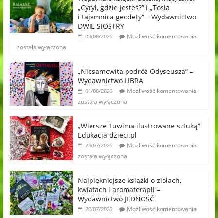
„Cyryl, gdzie jesteś?” i „Tosia
i tajemnica geodety” – Wydawnictwo
DWIE SIOSTRY
Możliwość komentowania
03/08/2026
została wyłączona
„Niesamowita podróż Odyseusza” –
Wydawnictwo LIBRA
Możliwość komentowania
01/08/2026
została wyłączona
„Wiersze Tuwima ilustrowane sztuką”
Edukacja-dzieci.pl
Możliwość komentowania
28/07/2026
została wyłączona
Najpiękniejsze książki o ziołach,
kwiatach i aromaterapii –
Wydawnictwo JEDNOŚĆ
Możliwość komentowania
20/07/2026