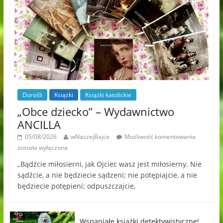
Dorośli
Książki
Książki katolickie
„Obce dziecko” – Wydawnictwo
ANCILLA
05/08/2026
wNaszejBajce
Możliwość komentowania
została wyłączona
„Bądźcie miłosierni, jak Ojciec wasz jest miłosierny. Nie
sądźcie, a nie będziecie sądzeni; nie potępiajcie, a nie
będziecie potępieni; odpuszczajcie,
Wspaniałe książki detektywistyczne!