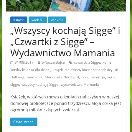
Książki
wiek 6+
wiek 9+
„Wszyscy kochają Sigge” i
„Czwartki z Sigge” –
Wydawnictwo Mamania
,
,
31/08/2017
wNaszejBajce
czwartki z Sigge
konie
,
,
,
,
koniki
książka dla dzieci
książki dla dzieci
kuce szetlandzkie
Lin
,
,
,
,
,
,
Hallberg
mamania
Margareta Nordqvist
opis
recenzja
seria
,
,
sigge
wszyscy kochają Sigge
wydawnictwo Mamania
Książek, w których mowa o koniach naliczyłam w naszej
domowej biblioteczce ponad trzydzieści. Moja córka jest
ogromną miłośniczką tych zwierząt
Czytaj więcej