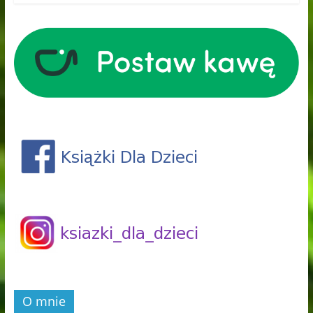
O mnie