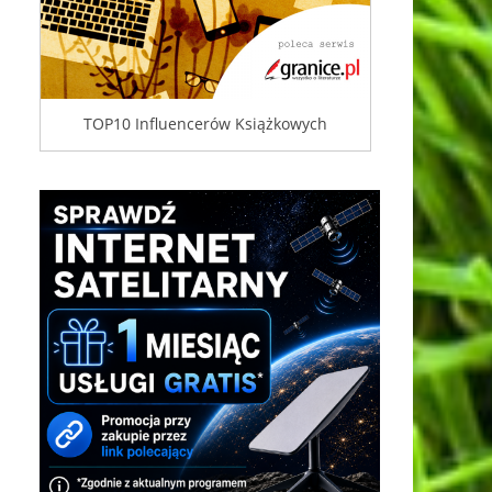
TOP10 Influencerów Książkowych