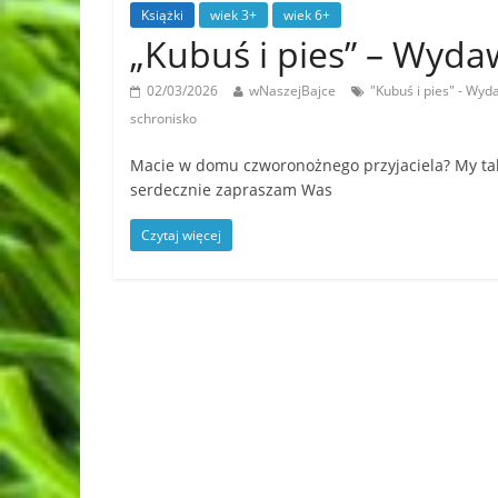
Książki
wiek 3+
wiek 6+
„Kubuś i pies” – Wyd
02/03/2026
wNaszejBajce
"Kubuś i pies" - Wy
schronisko
Macie w domu czworonożnego przyjaciela? My ta
serdecznie zapraszam Was
Czytaj więcej