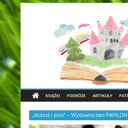
KSIĄŻKI
PODRÓŻE
ARTYKUŁY
PAT
„Kubuś i pies” – Wydawnictwo PAPILON