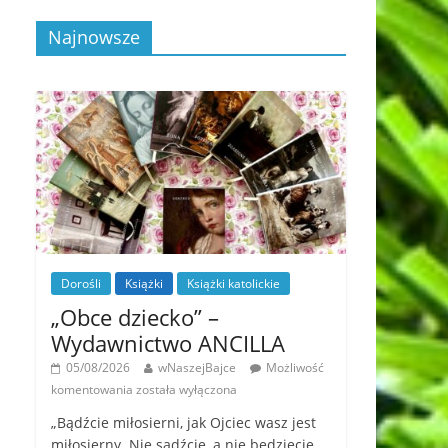
Najnowsze
Dorośli
Książki
Książki katolickie
„Obce dziecko” –
Wydawnictwo ANCILLA
05/08/2026
wNaszejBajce
Możliwość
komentowania
została wyłączona
„Bądźcie miłosierni, jak Ojciec wasz jest
miłosierny. Nie sądźcie, a nie będziecie