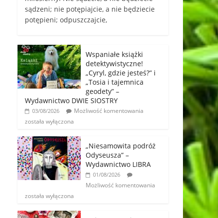
sądzeni; nie potępiajcie, a nie będziecie
potępieni; odpuszczajcie,
Wspaniałe książki
detektywistyczne!
„Cyryl, gdzie jesteś?” i
„Tosia i tajemnica
geodety” –
Wydawnictwo DWIE SIOSTRY
Możliwość komentowania
03/08/2026
została wyłączona
„Niesamowita podróż
Odyseusza” –
Wydawnictwo LIBRA
01/08/2026
Możliwość komentowania
została wyłączona