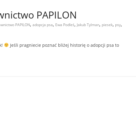
awnictwo PAPILON
,
,
,
,
,
,
dawnictwo PAPILON
adopcja psa
Ewa Podleś
Jakub Tylman
piesek
psy
k!
Jeśli pragniecie poznać bliżej historię o adopcji psa to