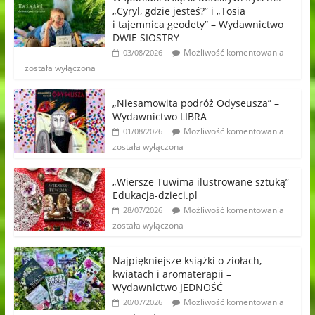
„Cyryl, gdzie jesteś?” i „Tosia
i tajemnica geodety” – Wydawnictwo
DWIE SIOSTRY
Możliwość komentowania
03/08/2026
została wyłączona
„Niesamowita podróż Odyseusza” –
Wydawnictwo LIBRA
Możliwość komentowania
01/08/2026
została wyłączona
„Wiersze Tuwima ilustrowane sztuką”
Edukacja-dzieci.pl
Możliwość komentowania
28/07/2026
została wyłączona
Najpiękniejsze książki o ziołach,
kwiatach i aromaterapii –
Wydawnictwo JEDNOŚĆ
Możliwość komentowania
20/07/2026