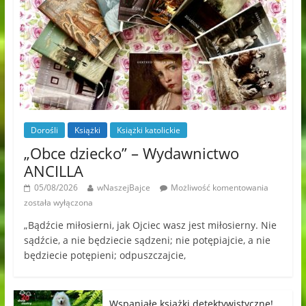
Dorośli
Książki
Książki katolickie
„Obce dziecko” – Wydawnictwo
ANCILLA
05/08/2026
wNaszejBajce
Możliwość komentowania
została wyłączona
„Bądźcie miłosierni, jak Ojciec wasz jest miłosierny. Nie
sądźcie, a nie będziecie sądzeni; nie potępiajcie, a nie
będziecie potępieni; odpuszczajcie,
Wspaniałe książki detektywistyczne!