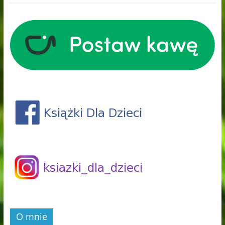
O mnie