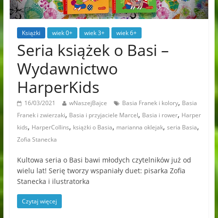
Książki
wiek 0+
wiek 3+
wiek 6+
Seria książek o Basi –
Wydawnictwo
HarperKids
,
16/03/2021
wNaszejBajce
Basia Franek i kolory
Basia
,
,
,
Franek i zwierzaki
Basia i przyjaciele Marcel
Basia i rower
Harper
,
,
,
,
,
kids
HarperCollins
książki o Basia
marianna oklejak
seria Basia
Zofia Stanecka
Kultowa seria o Basi bawi młodych czytelników już od
wielu lat! Serię tworzy wspaniały duet: pisarka Zofia
Stanecka i ilustratorka
Czytaj więcej