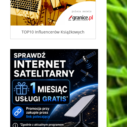
TOP10 Influencerów Książkowych