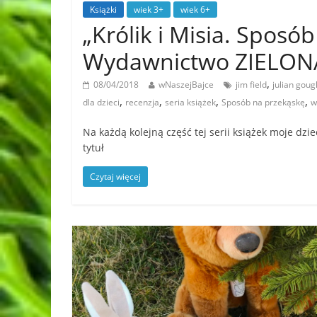
Książki
wiek 3+
wiek 6+
„Królik i Misia. Sposó
Wydawnictwo ZIELO
,
08/04/2018
wNaszejBajce
jim field
julian goug
,
,
,
,
dla dzieci
recenzja
seria książek
Sposób na przekąskę
w
Na każdą kolejną część tej serii książek moje dzi
tytuł
Czytaj więcej