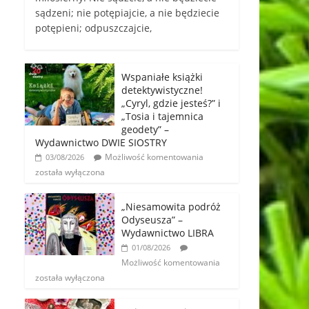
sądzeni; nie potępiajcie, a nie będziecie
potępieni; odpuszczajcie,
Wspaniałe książki
detektywistyczne!
„Cyryl, gdzie jesteś?” i
„Tosia i tajemnica
geodety” –
Wydawnictwo DWIE SIOSTRY
Możliwość komentowania
03/08/2026
została wyłączona
„Niesamowita podróż
Odyseusza” –
Wydawnictwo LIBRA
01/08/2026
Możliwość komentowania
została wyłączona