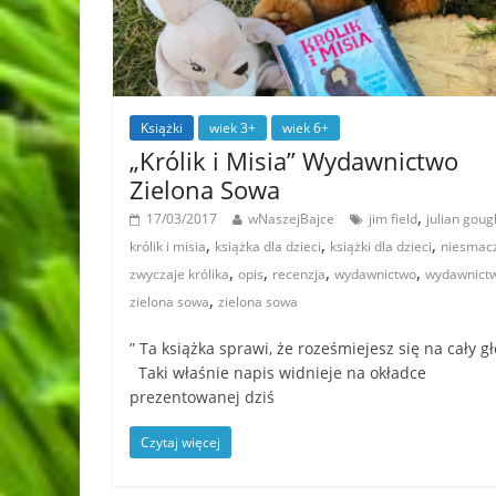
Książki
wiek 3+
wiek 6+
„Królik i Misia” Wydawnictwo
Zielona Sowa
,
17/03/2017
wNaszejBajce
jim field
julian goug
,
,
,
królik i misia
książka dla dzieci
książki dla dzieci
niesmac
,
,
,
,
zwyczaje królika
opis
recenzja
wydawnictwo
wydawnict
,
zielona sowa
zielona sowa
” Ta książka sprawi, że roześmiejesz się na cały g
Taki właśnie napis widnieje na okładce
prezentowanej dziś
Czytaj więcej