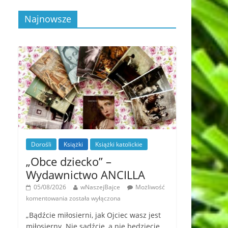
Najnowsze
Dorośli
Książki
Książki katolickie
„Obce dziecko” –
Wydawnictwo ANCILLA
05/08/2026
wNaszejBajce
Możliwość
komentowania
została wyłączona
„Bądźcie miłosierni, jak Ojciec wasz jest
miłosierny. Nie sądźcie, a nie będziecie