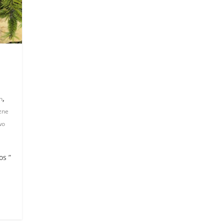
,
h
zne
wo
łos ”