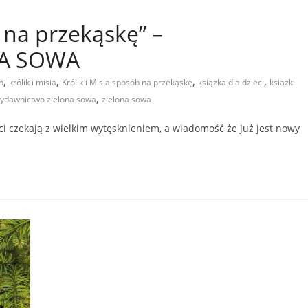
b na przekąskę” –
NA SOWA
,
,
,
,
h
królik i misia
Królik i Misia sposób na przekąskę
książka dla dzieci
książki
,
ydawnictwo zielona sowa
zielona sowa
eci czekają z wielkim wytęsknieniem, a wiadomość że już jest nowy