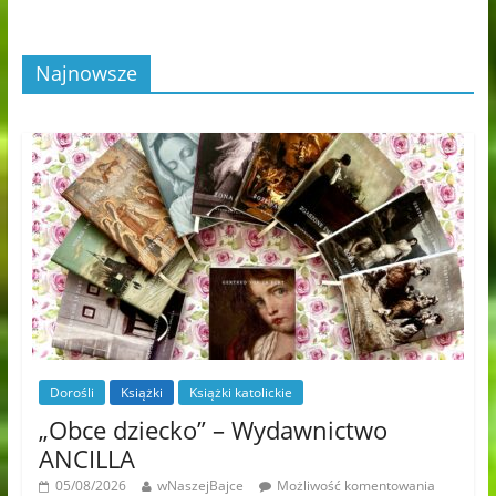
Najnowsze
Dorośli
Książki
Książki katolickie
„Obce dziecko” – Wydawnictwo
ANCILLA
05/08/2026
wNaszejBajce
Możliwość komentowania