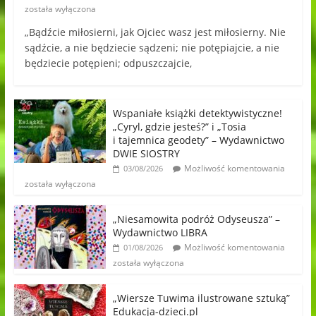
została wyłączona
„Bądźcie miłosierni, jak Ojciec wasz jest miłosierny. Nie
sądźcie, a nie będziecie sądzeni; nie potępiajcie, a nie
będziecie potępieni; odpuszczajcie,
Wspaniałe książki detektywistyczne!
„Cyryl, gdzie jesteś?” i „Tosia
i tajemnica geodety” – Wydawnictwo
DWIE SIOSTRY
Możliwość komentowania
03/08/2026
została wyłączona
„Niesamowita podróż Odyseusza” –
Wydawnictwo LIBRA
Możliwość komentowania
01/08/2026
została wyłączona
„Wiersze Tuwima ilustrowane sztuką”
Edukacja-dzieci.pl