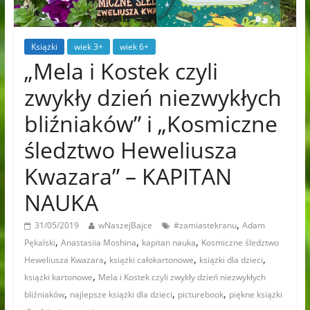
Książki
wiek 3+
wiek 6+
„Mela i Kostek czyli
zwykły dzień niezwykłych
bliźniaków” i „Kosmiczne
śledztwo Heweliusza
Kwazara” – KAPITAN
NAUKA
,
31/05/2019
wNaszejBajce
#zamiastekranu
Adam
,
,
,
Pękalski
Anastasiia Moshina
kapitan nauka
Kosmiczne śledztwo
,
,
,
Heweliusza Kwazara
książki całokartonowe
książki dla dzieci
,
książki kartonowe
Mela i Kostek czyli zwykły dzień niezwykłych
,
,
,
bliźniaków
najlepsze książki dla dzieci
picturebook
piękne książki