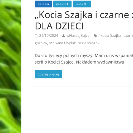
Książki
wiek 6+
wiek 9+
„Kocia Szajka i czarn
DLA DZIECI
21/10/2024
wNaszejBajce
"Kocia Szajka i cza
,
,
górnicy
Malwina Hajduk
seria książek
Do stu tysięcy polnych myszy! Mam dziś wspaniałe
serii o Kociej Szajce. Nakładem wydawnictwa
Czytaj więcej