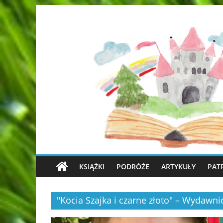
KSIĄŻKI
PODRÓŻE
ARTYKUŁY
PAT
"Kocia Szajka i czarne złoto" – Wydaw