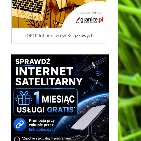
TOP10 Influencerów Książkowych