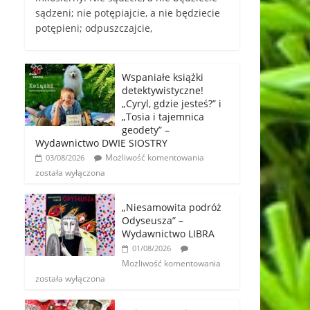
sądzeni; nie potępiajcie, a nie będziecie
potępieni; odpuszczajcie,
Wspaniałe książki
detektywistyczne!
„Cyryl, gdzie jesteś?” i
„Tosia i tajemnica
geodety” –
Wydawnictwo DWIE SIOSTRY
Możliwość komentowania
03/08/2026
została wyłączona
„Niesamowita podróż
Odyseusza” –
Wydawnictwo LIBRA
01/08/2026
Możliwość komentowania
została wyłączona