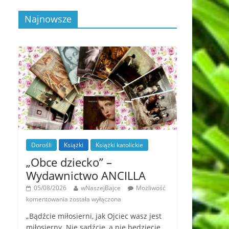
Najnowsze
Dorośli
Książki
Książki katolickie
„Obce dziecko” –
Wydawnictwo ANCILLA
05/08/2026
wNaszejBajce
Możliwość
komentowania
została wyłączona
„Bądźcie miłosierni, jak Ojciec wasz jest
miłosierny. Nie sądźcie, a nie będziecie