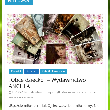
Najnowsze
Dorośli
Książki
Książki katolickie
„Obce dziecko” – Wydawnictwo
ANCILLA
05/08/2026
wNaszejBajce
Możliwość komentowania
została wyłączona
„Bądźcie miłosierni, jak Ojciec wasz jest miłosierny. Nie