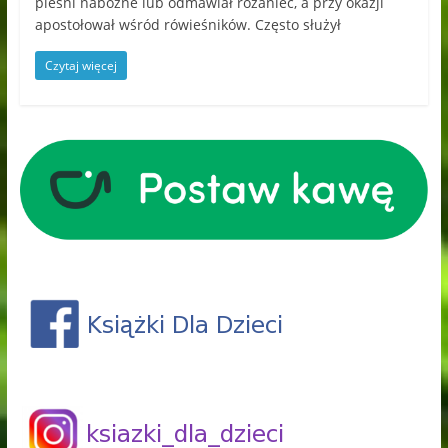
pieśni nabożne lub odmawiał różaniec, a przy okazji
apostołował wśród rówieśników. Często służył
Czytaj więcej