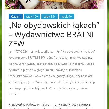
Książki
wiek 12+
wiek 15+
wiek 9+
„Na obydowskich łąkach”
– Wydawnictwo BRATNI
ZEW
11/07/2024
wNaszejBajce
"Na obydowskich łąkach" -
,
,
,
Wydawnictwo BRATNI ZEW
bóg
franciszkanin konwentualny
,
,
,
Joanna Lorenowicz
Józef Katarzyniec
Kubek z cytatem
kubki z
,
cytatami z pisma świętego
mistrz nowicjatu klasztoru
franciszkanów we Lwowie oraz Czcigodny Sługa Boży Kościoła
,
,
,
,
katolickiego
Ojciec Wenanty
polski duchowny
prezbiter
sklep
,
,
,
urzekająca.pl
Urzekająca.pl
Wenanty Katarzyniec
wiara
katolicka
Pracowity, pobożny i skromny. Pasąc krowy śpiewał