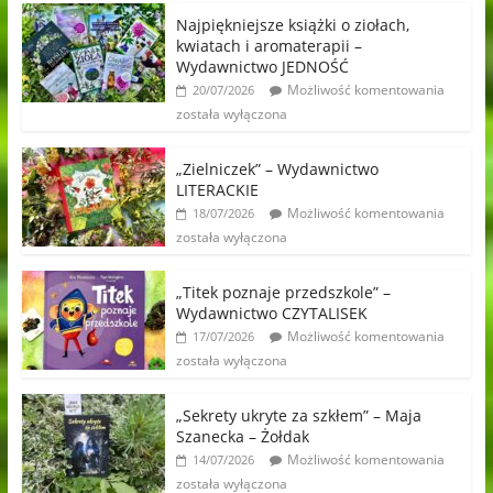
Najpiękniejsze książki o ziołach,
kwiatach i aromaterapii –
Wydawnictwo JEDNOŚĆ
Możliwość komentowania
20/07/2026
została wyłączona
„Zielniczek” – Wydawnictwo
LITERACKIE
Możliwość komentowania
18/07/2026
została wyłączona
„Titek poznaje przedszkole” –
Wydawnictwo CZYTALISEK
Możliwość komentowania
17/07/2026
została wyłączona
„Sekrety ukryte za szkłem” – Maja
Szanecka – Żołdak
Możliwość komentowania
14/07/2026
została wyłączona