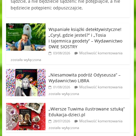
sądźcie, a nie będziecie sądzeni; nie potępiajcie, a nie
będziecie potępieni; odpuszczajcie,
Wspaniałe książki detektywistyczne!
„Cyryl, gdzie jesteś?” i „Tosia
i tajemnica geodety” – Wydawnictwo
DWIE SIOSTRY
Możliwość komentowania
03/08/2026
została wyłączona
„Niesamowita podróż Odyseusza” –
Wydawnictwo LIBRA
Możliwość komentowania
01/08/2026
została wyłączona
„Wiersze Tuwima ilustrowane sztuką”
Edukacja-dzieci.pl
Możliwość komentowania
28/07/2026
została wyłączona