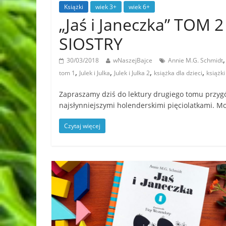
Książki
wiek 3+
wiek 6+
„Jaś i Janeczka” TOM
SIOSTRY
30/03/2018
wNaszejBajce
Annie M.G. Schmidt
,
,
,
,
tom 1
Julek i Julka
Julek i Julka 2
książka dla dzieci
książki
Zapraszamy dziś do lektury drugiego tomu przygó
najsłynniejszymi holenderskimi pięciolatkami. Mow
Czytaj więcej