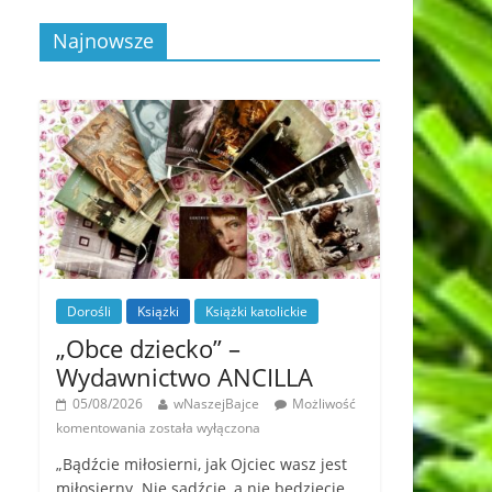
Najnowsze
Dorośli
Książki
Książki katolickie
„Obce dziecko” –
Wydawnictwo ANCILLA
05/08/2026
wNaszejBajce
Możliwość
komentowania
została wyłączona
„Bądźcie miłosierni, jak Ojciec wasz jest
miłosierny. Nie sądźcie, a nie będziecie