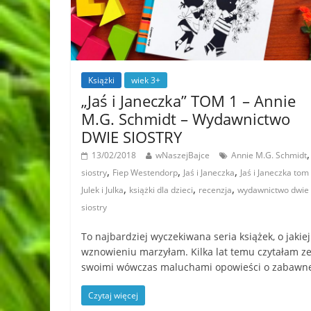
Książki
wiek 3+
„Jaś i Janeczka” TOM 1 – Annie
M.G. Schmidt – Wydawnictwo
DWIE SIOSTRY
13/02/2018
wNaszejBajce
Annie M.G. Schmidt
,
,
,
siostry
Fiep Westendorp
Jaś i Janeczka
Jaś i Janeczka tom
,
,
,
Julek i Julka
książki dla dzieci
recenzja
wydawnictwo dwie
siostry
To najbardziej wyczekiwana seria książek, o jakiej
wznowieniu marzyłam. Kilka lat temu czytałam z
swoimi wówczas maluchami opowieści o zabawn
Czytaj więcej