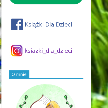
O mnie