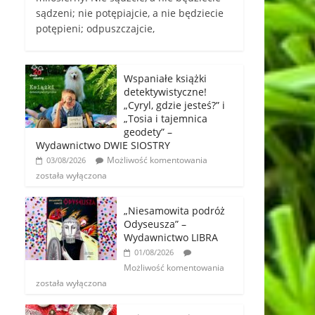
sądzeni; nie potępiajcie, a nie będziecie
potępieni; odpuszczajcie,
Wspaniałe książki
detektywistyczne!
„Cyryl, gdzie jesteś?” i
„Tosia i tajemnica
geodety” –
Wydawnictwo DWIE SIOSTRY
Możliwość komentowania
03/08/2026
została wyłączona
„Niesamowita podróż
Odyseusza” –
Wydawnictwo LIBRA
01/08/2026
Możliwość komentowania
została wyłączona