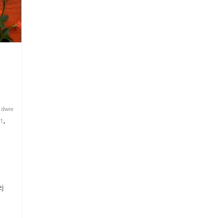
,
dwie
,
 1
e
ej