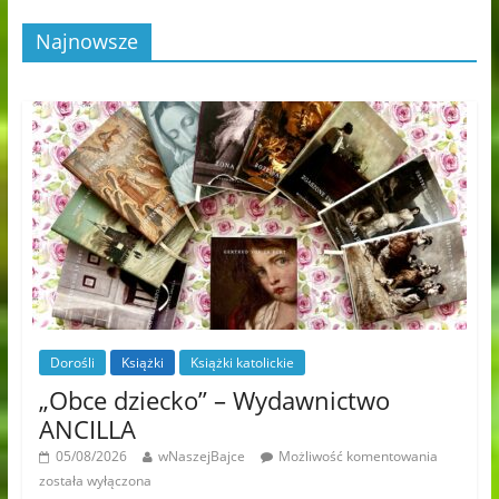
Najnowsze
Dorośli
Książki
Książki katolickie
„Obce dziecko” – Wydawnictwo
ANCILLA
05/08/2026
wNaszejBajce
Możliwość komentowania
została wyłączona