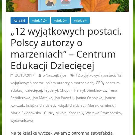
Książki
wiek 12+
wiek 6+
wiek 9+
„12 wyjątkowych postaci.
Polscy autorzy o
marzeniach” – Centrum
Edukacji Dziecięcej
,
26/10/2017
wNaszejBajce
12 wyjątkowych postaci
12
,
,
wyjątkowych postaci polscy autorzy o marzeniach
CED
centrum
,
,
,
edukacji dziecięcej
Fryderyk Chopin
Henryk Sienkiewicz
Irena
,
,
,
,
Sendlerowa
Jan Matejko
Jan Paweł II
Janina Ochojska
Janusz
,
,
,
,
Korczak
książka dla dzieci
książki dla dzieci
Marek Kamiński
,
,
,
Maria Skłodowska - Curie
Mikołaj Kopernik
Wisława Szymborska
wydawnictwo
Na tę książkę wyczekiwałam z ogromną satysfakcją,