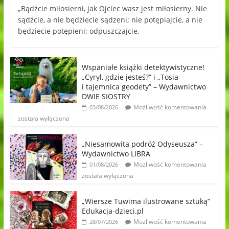
„Bądźcie miłosierni, jak Ojciec wasz jest miłosierny. Nie
sądźcie, a nie będziecie sądzeni; nie potępiajcie, a nie
będziecie potępieni; odpuszczajcie,
Wspaniałe książki detektywistyczne!
„Cyryl, gdzie jesteś?” i „Tosia
i tajemnica geodety” – Wydawnictwo
DWIE SIOSTRY
Możliwość komentowania
03/08/2026
została wyłączona
„Niesamowita podróż Odyseusza” –
Wydawnictwo LIBRA
Możliwość komentowania
01/08/2026
została wyłączona
„Wiersze Tuwima ilustrowane sztuką”
Edukacja-dzieci.pl
Możliwość komentowania
28/07/2026