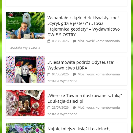
Wspaniałe książki detektywistyczne!
„Cyryl, gdzie jesteś?” i „Tosia
i tajemnica geodety” – Wydawnictwo
DWIE SIOSTRY
Możliwość komentowania
03/08/2026
została wyłączona
„Niesamowita podróż Odyseusza” –
Wydawnictwo LIBRA
Możliwość komentowania
01/08/2026
została wyłączona
„Wiersze Tuwima ilustrowane sztuką”
Edukacja-dzieci.pl
Możliwość komentowania
28/07/2026
została wyłączona
Najpiękniejsze książki o ziołach,