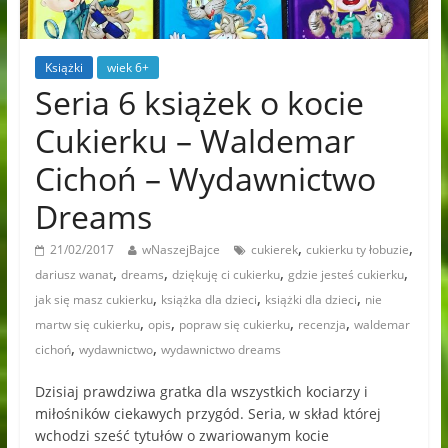
Książki
wiek 6+
Seria 6 książek o kocie
Cukierku – Waldemar
Cichoń – Wydawnictwo
Dreams
,
,
21/02/2017
wNaszejBajce
cukierek
cukierku ty łobuzie
,
,
,
,
dariusz wanat
dreams
dziękuję ci cukierku
gdzie jesteś cukierku
,
,
,
jak się masz cukierku
książka dla dzieci
książki dla dzieci
nie
,
,
,
,
martw się cukierku
opis
popraw się cukierku
recenzja
waldemar
,
,
cichoń
wydawnictwo
wydawnictwo dreams
Dzisiaj prawdziwa gratka dla wszystkich kociarzy i
miłośników ciekawych przygód. Seria, w skład której
wchodzi sześć tytułów o zwariowanym kocie