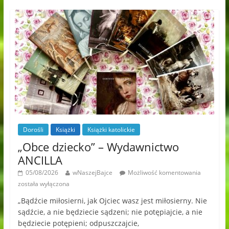
Dorośli
Książki
Książki katolickie
„Obce dziecko” – Wydawnictwo
ANCILLA
05/08/2026
wNaszejBajce
Możliwość komentowania
została wyłączona
„Bądźcie miłosierni, jak Ojciec wasz jest miłosierny. Nie
sądźcie, a nie będziecie sądzeni; nie potępiajcie, a nie
będziecie potępieni; odpuszczajcie,