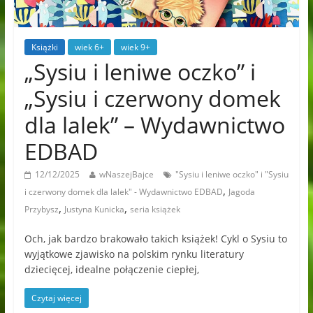
Książki
wiek 6+
wiek 9+
„Sysiu i leniwe oczko” i
„Sysiu i czerwony domek
dla lalek” – Wydawnictwo
EDBAD
12/12/2025
wNaszejBajce
"Sysiu i leniwe oczko" i "Sysiu
,
i czerwony domek dla lalek" - Wydawnictwo EDBAD
Jagoda
,
,
Przybysz
Justyna Kunicka
seria książek
Och, jak bardzo brakowało takich książek! Cykl o Sysiu to
wyjątkowe zjawisko na polskim rynku literatury
dziecięcej, idealne połączenie ciepłej,
Czytaj więcej