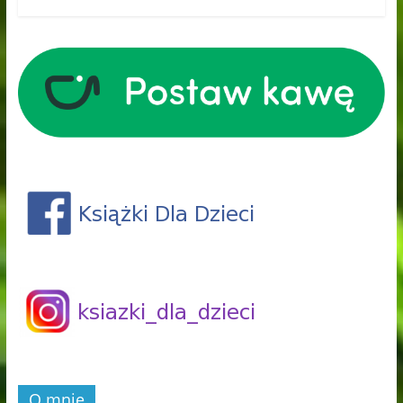
O mnie