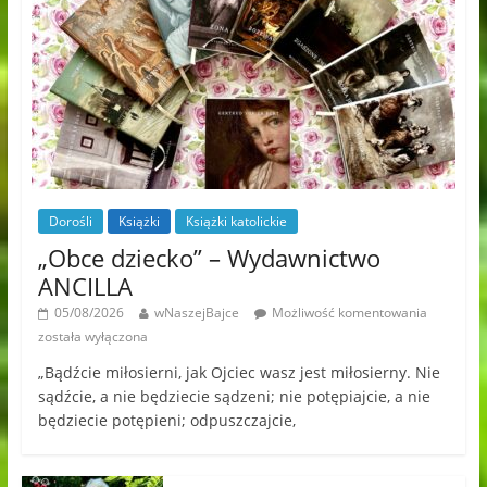
Dorośli
Książki
Książki katolickie
„Obce dziecko” – Wydawnictwo
ANCILLA
05/08/2026
wNaszejBajce
Możliwość komentowania
została wyłączona
„Bądźcie miłosierni, jak Ojciec wasz jest miłosierny. Nie
sądźcie, a nie będziecie sądzeni; nie potępiajcie, a nie
będziecie potępieni; odpuszczajcie,