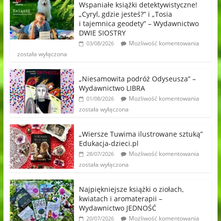
Wspaniałe książki detektywistyczne!
„Cyryl, gdzie jesteś?” i „Tosia
i tajemnica geodety” – Wydawnictwo
DWIE SIOSTRY
Możliwość komentowania
03/08/2026
została wyłączona
„Niesamowita podróż Odyseusza” –
Wydawnictwo LIBRA
Możliwość komentowania
01/08/2026
została wyłączona
„Wiersze Tuwima ilustrowane sztuką”
Edukacja-dzieci.pl
Możliwość komentowania
28/07/2026
została wyłączona
Najpiękniejsze książki o ziołach,
kwiatach i aromaterapii –
Wydawnictwo JEDNOŚĆ
Możliwość komentowania
20/07/2026