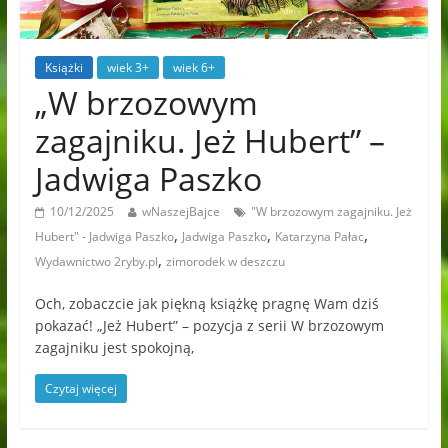
Książki
wiek 3+
wiek 6+
„W brzozowym
zagajniku. Jeż Hubert” –
Jadwiga Paszko
10/12/2025
wNaszejBajce
"W brzozowym zagajniku. Jeż
,
,
,
Hubert" - Jadwiga Paszko
Jadwiga Paszko
Katarzyna Pałac
,
Wydawnictwo 2ryby.pl
zimorodek w deszczu
Och, zobaczcie jak piękną książkę pragnę Wam dziś
pokazać! „Jeż Hubert” – pozycja z serii W brzozowym
zagajniku jest spokojną,
Czytaj więcej