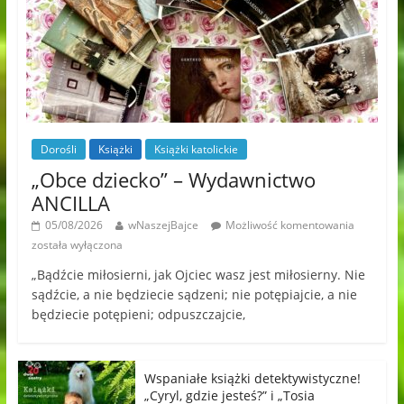
Dorośli
Książki
Książki katolickie
„Obce dziecko” – Wydawnictwo
ANCILLA
05/08/2026
wNaszejBajce
Możliwość komentowania
została wyłączona
„Bądźcie miłosierni, jak Ojciec wasz jest miłosierny. Nie
sądźcie, a nie będziecie sądzeni; nie potępiajcie, a nie
będziecie potępieni; odpuszczajcie,
Wspaniałe książki detektywistyczne!
„Cyryl, gdzie jesteś?” i „Tosia