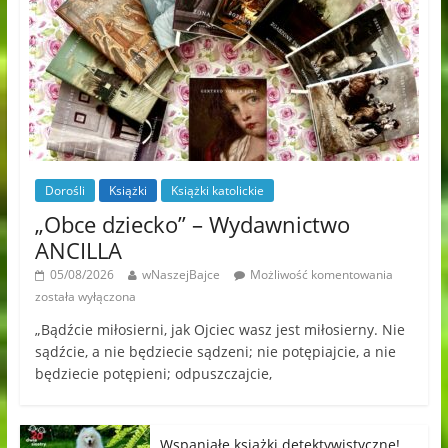
Dorośli
Książki
Książki katolickie
„Obce dziecko” – Wydawnictwo
ANCILLA
05/08/2026
wNaszejBajce
Możliwość komentowania
została wyłączona
„Bądźcie miłosierni, jak Ojciec wasz jest miłosierny. Nie
sądźcie, a nie będziecie sądzeni; nie potępiajcie, a nie
będziecie potępieni; odpuszczajcie,
Wspaniałe książki detektywistyczne!