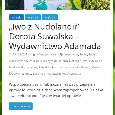
Książki
wiek 3+
wiek 6+
„Iwo z Nudolandii”
Dorota Suwalska –
Wydawnictwo Adamada
,
,
17/04/2017
wNaszejBajce
adamada
baśń
baśń
,
,
,
współczesna
cała polska czyta dzieciom
Dorota Suwalska
Iwo z
,
,
,
,
Nudolandii
książka
książka dla dzieci
książki dla dzieci
Marta
,
,
,
Krzywicka
opis
recenzja
wydawnictwo Adamada
Współczesna baśń. Tak można nazwać przepiękną
opowieść, którą dziś chcę Wam zaproponować. Książka
„Iwo z Nudolandii” jest w twardej oprawie
Czytaj więcej