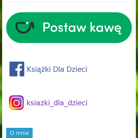
O mnie