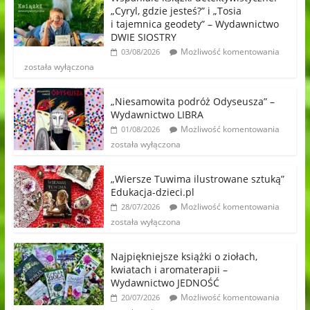
„Cyryl, gdzie jesteś?” i „Tosia
i tajemnica geodety” – Wydawnictwo
DWIE SIOSTRY
Możliwość komentowania
03/08/2026
została wyłączona
„Niesamowita podróż Odyseusza” –
Wydawnictwo LIBRA
Możliwość komentowania
01/08/2026
została wyłączona
„Wiersze Tuwima ilustrowane sztuką”
Edukacja-dzieci.pl
Możliwość komentowania
28/07/2026
została wyłączona
Najpiękniejsze książki o ziołach,
kwiatach i aromaterapii –
Wydawnictwo JEDNOŚĆ
Możliwość komentowania
20/07/2026