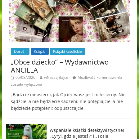
Dorośli
Książki
Książki katolickie
„Obce dziecko” – Wydawnictwo
ANCILLA
05/08/2026
wNaszejBajce
Możliwość komentowania
została wyłączona
„Bądźcie miłosierni, jak Ojciec wasz jest miłosierny. Nie
sądźcie, a nie będziecie sądzeni; nie potępiajcie, a nie
będziecie potępieni; odpuszczajcie,
Wspaniałe książki detektywistyczne!
„Cyryl, gdzie jesteś?” i „Tosia