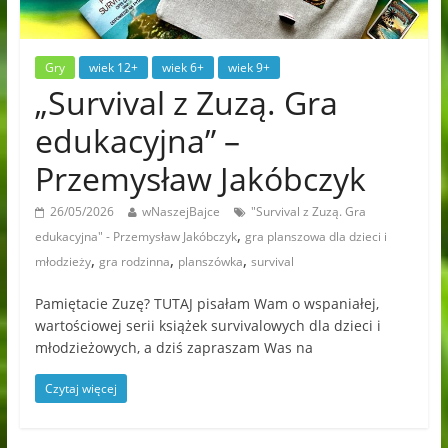
Gry
wiek 12+
wiek 6+
wiek 9+
„Survival z Zuzą. Gra
edukacyjna” –
Przemysław Jakóbczyk
26/05/2026
wNaszejBajce
"Survival z Zuzą. Gra
,
edukacyjna" - Przemysław Jakóbczyk
gra planszowa dla dzieci i
,
,
,
młodzieży
gra rodzinna
planszówka
survival
Pamiętacie Zuzę? TUTAJ pisałam Wam o wspaniałej,
wartościowej serii książek survivalowych dla dzieci i
młodzieżowych, a dziś zapraszam Was na
Czytaj więcej