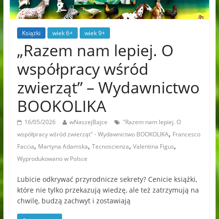
Książki
wiek 6+
wiek 9+
„Razem nam lepiej. O
współpracy wśród
zwierząt” – Wydawnictwo
BOOKOLIKA
16/05/2026
wNaszejBajce
"Razem nam lepiej. O
,
współpracy wśród zwierząt" - Wydawnictwo BOOKOLIKA
Francesco
,
,
,
,
Faccia
Martyna Adamska
Tecnoscienza
Valentina Figus
Wyprodukowano w Polsce
Lubicie odkrywać przyrodnicze sekrety? Cenicie książki,
które nie tylko przekazują wiedzę, ale też zatrzymują na
chwilę, budzą zachwyt i zostawiają