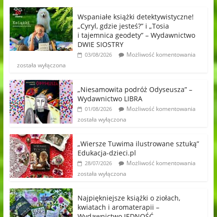
Wspaniałe książki detektywistyczne!
„Cyryl, gdzie jesteś?” i „Tosia
i tajemnica geodety” – Wydawnictwo
DWIE SIOSTRY
Możliwość komentowania
03/08/2026
została wyłączona
„Niesamowita podróż Odyseusza” –
Wydawnictwo LIBRA
Możliwość komentowania
01/08/2026
została wyłączona
„Wiersze Tuwima ilustrowane sztuką”
Edukacja-dzieci.pl
Możliwość komentowania
28/07/2026
została wyłączona
Najpiękniejsze książki o ziołach,
kwiatach i aromaterapii –
Wydawnictwo JEDNOŚĆ