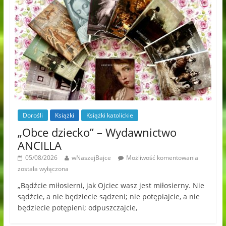
Dorośli
Książki
Książki katolickie
„Obce dziecko” – Wydawnictwo
ANCILLA
05/08/2026
wNaszejBajce
Możliwość komentowania
została wyłączona
„Bądźcie miłosierni, jak Ojciec wasz jest miłosierny. Nie
sądźcie, a nie będziecie sądzeni; nie potępiajcie, a nie
będziecie potępieni; odpuszczajcie,