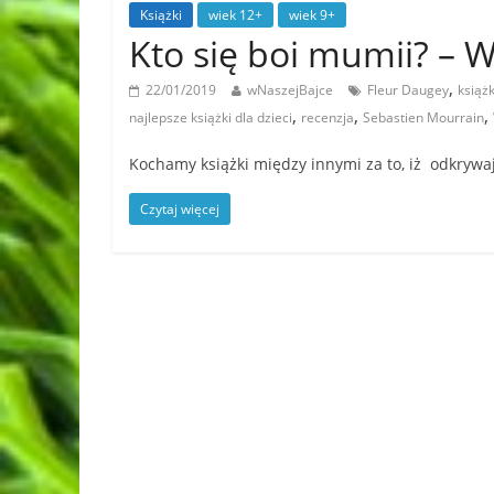
Książki
wiek 12+
wiek 9+
Kto się boi mumii? –
,
22/01/2019
wNaszejBajce
Fleur Daugey
książk
,
,
,
najlepsze książki dla dzieci
recenzja
Sebastien Mourrain
Kochamy książki między innymi za to, iż odkrywają
Czytaj więcej