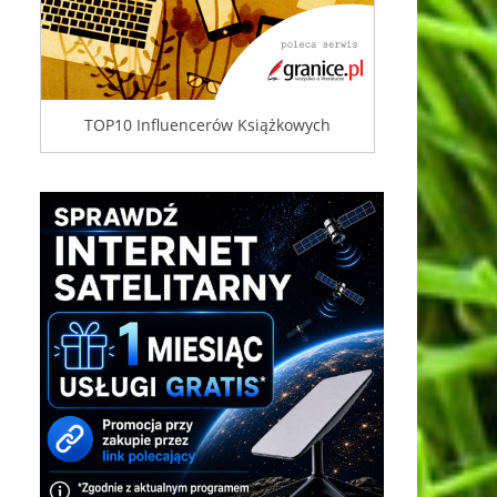
TOP10 Influencerów Książkowych