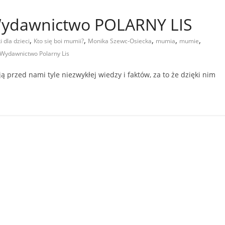
 Wydawnictwo POLARNY LIS
,
,
,
,
,
i dla dzieci
Kto się boi mumii?
Monika Szewc-Osiecka
mumia
mumie
Wydawnictwo Polarny Lis
 przed nami tyle niezwykłej wiedzy i faktów, za to że dzięki nim