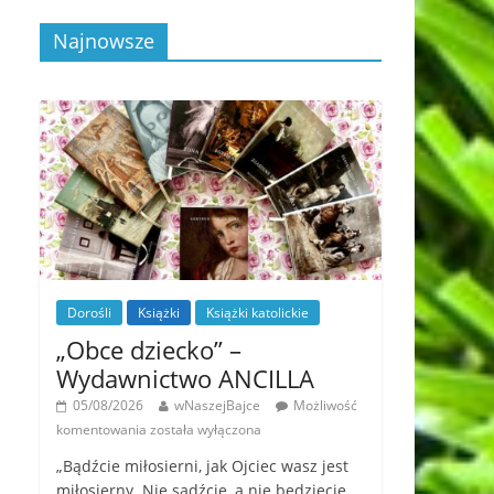
Najnowsze
Dorośli
Książki
Książki katolickie
„Obce dziecko” –
Wydawnictwo ANCILLA
05/08/2026
wNaszejBajce
Możliwość
komentowania
została wyłączona
„Bądźcie miłosierni, jak Ojciec wasz jest
miłosierny. Nie sądźcie, a nie będziecie