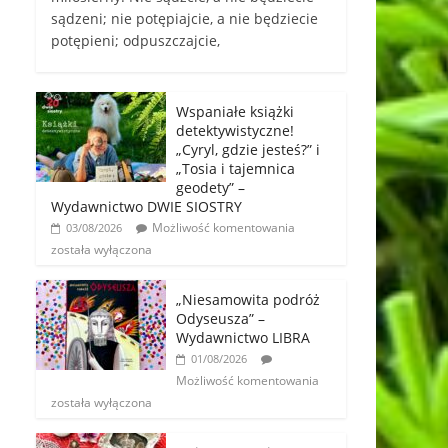
sądzeni; nie potępiajcie, a nie będziecie
potępieni; odpuszczajcie,
Wspaniałe książki
detektywistyczne!
„Cyryl, gdzie jesteś?” i
„Tosia i tajemnica
geodety” –
Wydawnictwo DWIE SIOSTRY
Możliwość komentowania
03/08/2026
została wyłączona
„Niesamowita podróż
Odyseusza” –
Wydawnictwo LIBRA
01/08/2026
Możliwość komentowania
została wyłączona