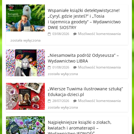
Wspaniałe książki detektywistyczne!
„Cyryl, gdzie jesteś?” i „Tosia
i tajemnica geodety” – Wydawnictwo
DWIE SIOSTRY
Możliwość komentowania
03/08/2026
została wyłączona
„Niesamowita podróż Odyseusza” –
Wydawnictwo LIBRA
Możliwość komentowania
01/08/2026
została wyłączona
„Wiersze Tuwima ilustrowane sztuką”
Edukacja-dzieci.pl
Możliwość komentowania
28/07/2026
została wyłączona
Najpiękniejsze książki o ziołach,
kwiatach i aromaterapii –
Wydawnictwo JEDNOŚĆ