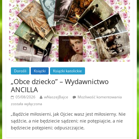
Dorośli
Książki
Książki katolickie
„Obce dziecko” – Wydawnictwo
ANCILLA
05/08/2026
wNaszejBajce
Możliwość komentowania
została wyłączona
„Bądźcie miłosierni, jak Ojciec wasz jest miłosierny. Nie
sądźcie, a nie będziecie sądzeni; nie potępiajcie, a nie
będziecie potępieni; odpuszczajcie,