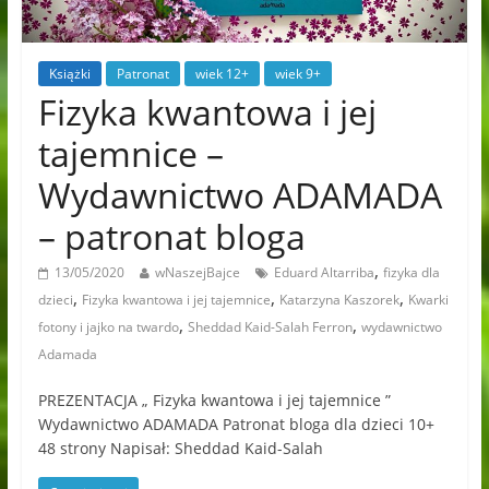
Książki
Patronat
wiek 12+
wiek 9+
Fizyka kwantowa i jej
tajemnice –
Wydawnictwo ADAMADA
– patronat bloga
,
13/05/2020
wNaszejBajce
Eduard Altarriba
fizyka dla
,
,
,
dzieci
Fizyka kwantowa i jej tajemnice
Katarzyna Kaszorek
Kwarki
,
,
fotony i jajko na twardo
Sheddad Kaid-Salah Ferron
wydawnictwo
Adamada
PREZENTACJA „ Fizyka kwantowa i jej tajemnice ”
Wydawnictwo ADAMADA Patronat bloga dla dzieci 10+
48 strony Napisał: Sheddad Kaid-Salah