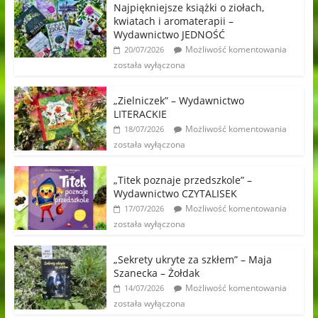
Najpiękniejsze książki o ziołach,
kwiatach i aromaterapii –
Wydawnictwo JEDNOŚĆ
Możliwość komentowania
20/07/2026
została wyłączona
„Zielniczek” – Wydawnictwo
LITERACKIE
Możliwość komentowania
18/07/2026
została wyłączona
„Titek poznaje przedszkole” –
Wydawnictwo CZYTALISEK
Możliwość komentowania
17/07/2026
została wyłączona
„Sekrety ukryte za szkłem” – Maja
Szanecka – Żołdak
Możliwość komentowania
14/07/2026
została wyłączona