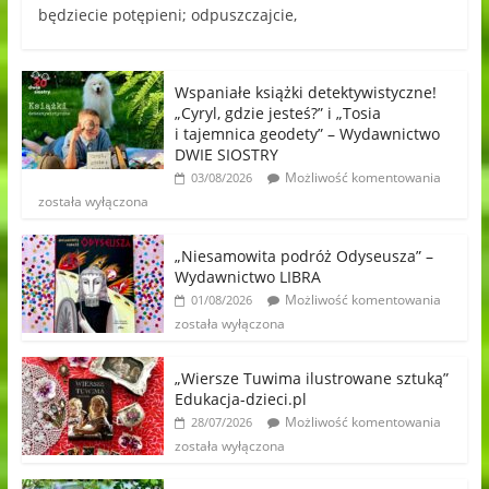
będziecie potępieni; odpuszczajcie,
Wspaniałe książki detektywistyczne!
„Cyryl, gdzie jesteś?” i „Tosia
i tajemnica geodety” – Wydawnictwo
DWIE SIOSTRY
Możliwość komentowania
03/08/2026
została wyłączona
„Niesamowita podróż Odyseusza” –
Wydawnictwo LIBRA
Możliwość komentowania
01/08/2026
została wyłączona
„Wiersze Tuwima ilustrowane sztuką”
Edukacja-dzieci.pl
Możliwość komentowania
28/07/2026
została wyłączona