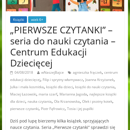
Książki
wiek 6+
„PIERWSZE CZYTANKI” –
seria do nauki czytania –
Centrum Edukacji
Dziecięcej
,
04/08/2018
wNaszejBajce
agnieszka frączek
centrum
,
,
,
edukacji dziecięcej
Filip i sprytny włamywacz
Joanna Krzyżanek
,
,
,
Julka i mała kosmitka
książki dla dzieci
książki do nauki czytania
,
,
,
Maciej Łazowski
maria szarf
Marianna Jagoda
najlepsze książki
,
,
,
,
dla dzieci
nauka czytania
Ola Krzanowska
Olek i psotny kotek
,
,
pierwsze czytanki
Piotr Fąfrowicz
Tosia i jej pupilki
Dziś pod lupę bierzemy kilka książek, sprzyjających
nauce czytania. Seria „Pierwsze czytanki” sprawdzi się