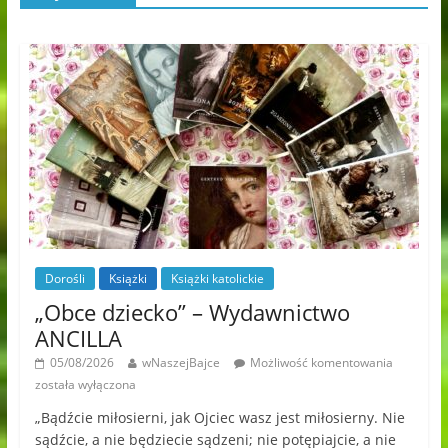
Dorośli
Książki
Książki katolickie
„Obce dziecko” – Wydawnictwo
ANCILLA
05/08/2026
wNaszejBajce
Możliwość komentowania
została wyłączona
„Bądźcie miłosierni, jak Ojciec wasz jest miłosierny. Nie
sądźcie, a nie będziecie sądzeni; nie potępiajcie, a nie