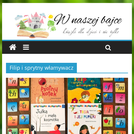
Filip i sprytny włamywacz