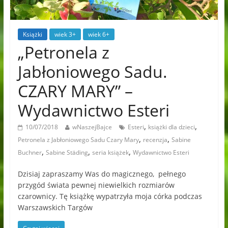
Książki
wiek 3+
wiek 6+
„Petronela z
Jabłoniowego Sadu.
CZARY MARY” –
Wydawnictwo Esteri
,
,
10/07/2018
wNaszejBajce
Esteri
książki dla dzieci
,
,
Petronela z Jabłoniowego Sadu Czary Mary
recenzja
Sabine
,
,
,
Buchner
Sabine Städing
seria książek
Wydawnictwo Esteri
Dzisiaj zapraszamy Was do magicznego, pełnego
przygód świata pewnej niewielkich rozmiarów
czarownicy. Tę książkę wypatrzyła moja córka podczas
Warszawskich Targów