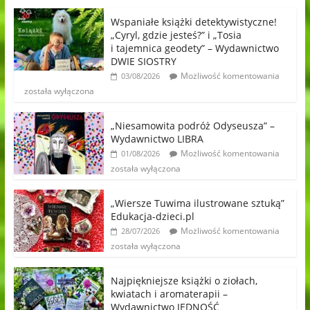
Wspaniałe książki detektywistyczne!
„Cyryl, gdzie jesteś?” i „Tosia
i tajemnica geodety” – Wydawnictwo
DWIE SIOSTRY
Możliwość komentowania
03/08/2026
została wyłączona
„Niesamowita podróż Odyseusza” –
Wydawnictwo LIBRA
Możliwość komentowania
01/08/2026
została wyłączona
„Wiersze Tuwima ilustrowane sztuką”
Edukacja-dzieci.pl
Możliwość komentowania
28/07/2026
została wyłączona
Najpiękniejsze książki o ziołach,
kwiatach i aromaterapii –
Wydawnictwo JEDNOŚĆ