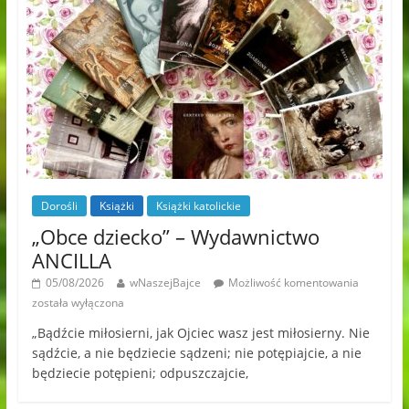
Dorośli
Książki
Książki katolickie
„Obce dziecko” – Wydawnictwo
ANCILLA
05/08/2026
wNaszejBajce
Możliwość komentowania
została wyłączona
„Bądźcie miłosierni, jak Ojciec wasz jest miłosierny. Nie
sądźcie, a nie będziecie sądzeni; nie potępiajcie, a nie
będziecie potępieni; odpuszczajcie,