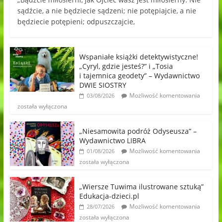
sądźcie, a nie będziecie sądzeni; nie potępiajcie, a nie
będziecie potępieni; odpuszczajcie,
Wspaniałe książki detektywistyczne!
„Cyryl, gdzie jesteś?” i „Tosia
i tajemnica geodety” – Wydawnictwo
DWIE SIOSTRY
Możliwość komentowania
03/08/2026
została wyłączona
„Niesamowita podróż Odyseusza” –
Wydawnictwo LIBRA
Możliwość komentowania
01/08/2026
została wyłączona
„Wiersze Tuwima ilustrowane sztuką”
Edukacja-dzieci.pl
Możliwość komentowania
28/07/2026
została wyłączona