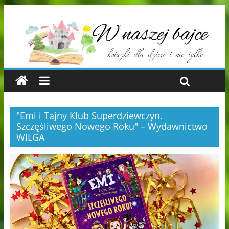
"Emi i Tajny Klub Superdziewczyn.
Szczęśliwego Nowego Roku" – Wydawnictwo
WILGA