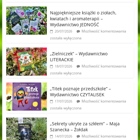
Najpiękniejsze książki o ziołach,
kwiatach i aromaterapii –
Wydawnictwo JEDNOŚĆ
Możliwość komentowania
20/07/2026
została wyłączona
„Zielniczek” – Wydawnictwo
LITERACKIE
Możliwość komentowania
18/07/2026
została wyłączona
„Titek poznaje przedszkole” –
Wydawnictwo CZYTALISEK
Możliwość komentowania
17/07/2026
została wyłączona
„Sekrety ukryte za szkłem” – Maja
Szanecka – Żołdak
Możliwość komentowania
14/07/2026