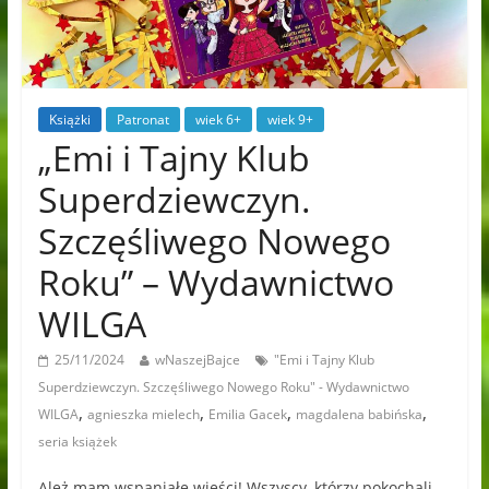
Książki
Patronat
wiek 6+
wiek 9+
„Emi i Tajny Klub
Superdziewczyn.
Szczęśliwego Nowego
Roku” – Wydawnictwo
WILGA
25/11/2024
wNaszejBajce
"Emi i Tajny Klub
Superdziewczyn. Szczęśliwego Nowego Roku" - Wydawnictwo
,
,
,
,
WILGA
agnieszka mielech
Emilia Gacek
magdalena babińska
seria książek
Ależ mam wspaniałe wieści! Wszyscy, którzy pokochali