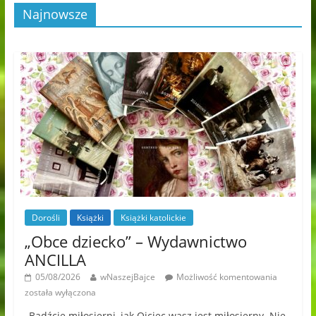
Najnowsze
Dorośli
Książki
Książki katolickie
„Obce dziecko” – Wydawnictwo
ANCILLA
05/08/2026
wNaszejBajce
Możliwość komentowania
została wyłączona
„Bądźcie miłosierni, jak Ojciec wasz jest miłosierny. Nie