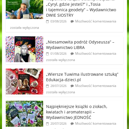
„Cyryl, gdzie jesteś?” i „Tosia
i tajemnica geodety” – Wydawnictwo
DWIE SIOSTRY
Możliwość komentowania
03/08/2026
została wyłączona
„Niesamowita podróż Odyseusza” –
Wydawnictwo LIBRA
Możliwość komentowania
01/08/2026
została wyłączona
„Wiersze Tuwima ilustrowane sztuką”
Edukacja-dzieci.pl
Możliwość komentowania
28/07/2026
została wyłączona
Najpiękniejsze książki o ziołach,
kwiatach i aromaterapii –
Wydawnictwo JEDNOŚĆ
Możliwość komentowania
20/07/2026