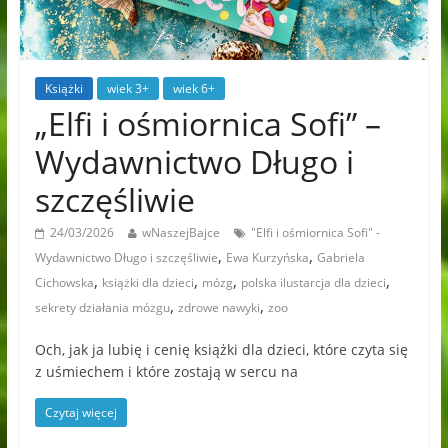
Książki
wiek 3+
wiek 6+
„Elfi i ośmiornica Sofi” –
Wydawnictwo Długo i
szczęśliwie
24/03/2026
wNaszejBajce
"Elfi i ośmiornica Sofi" -
,
,
Wydawnictwo Długo i szczęśliwie
Ewa Kurzyńska
Gabriela
,
,
,
,
Cichowska
książki dla dzieci
mózg
polska ilustarcja dla dzieci
,
,
sekrety działania mózgu
zdrowe nawyki
zoo
Och, jak ja lubię i cenię książki dla dzieci, które czyta się
z uśmiechem i które zostają w sercu na
Czytaj więcej