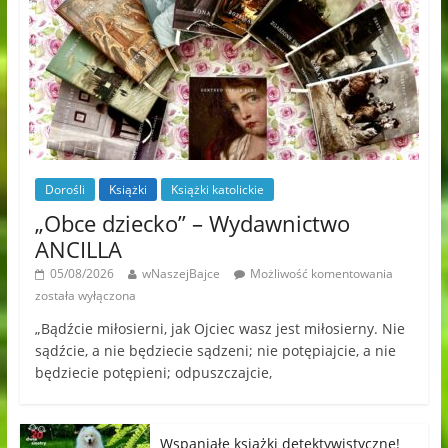
Dorośli
Książki
Książki katolickie
„Obce dziecko” – Wydawnictwo
ANCILLA
05/08/2026
wNaszejBajce
Możliwość komentowania
została wyłączona
„Bądźcie miłosierni, jak Ojciec wasz jest miłosierny. Nie
sądźcie, a nie będziecie sądzeni; nie potępiajcie, a nie
będziecie potępieni; odpuszczajcie,
Wspaniałe książki detektywistyczne!