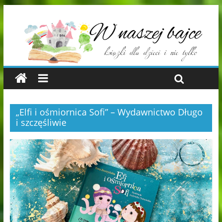
„Elfi i ośmiornica Sofi” – Wydawnictwo Długo
i szczęśliwie