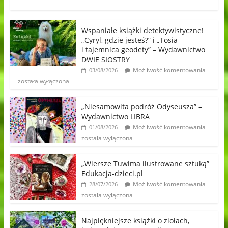
Wspaniałe książki detektywistyczne!
„Cyryl, gdzie jesteś?” i „Tosia
i tajemnica geodety” – Wydawnictwo
DWIE SIOSTRY
Możliwość komentowania
03/08/2026
została wyłączona
„Niesamowita podróż Odyseusza” –
Wydawnictwo LIBRA
Możliwość komentowania
01/08/2026
została wyłączona
„Wiersze Tuwima ilustrowane sztuką”
Edukacja-dzieci.pl
Możliwość komentowania
28/07/2026
została wyłączona
Najpiękniejsze książki o ziołach,