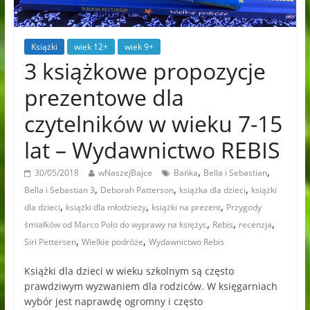
Książki
wiek 12+
wiek 9+
3 książkowe propozycje
prezentowe dla
czytelników w wieku 7-15
lat – Wydawnictwo REBIS
,
,
30/05/2018
wNaszejBajce
Bańka
Bella i Sebastian
,
,
,
Bella i Sebastian 3
Deborah Patterson
książka dla dzieci
książki
,
,
,
dla dzieci
książki dla młodzieży
książki na prezent
Przygody
,
,
,
śmiałków od Marco Polo do wyprawy na księżyc
Rebis
recenzja
,
,
Siri Pettersen
Wielkie podróże
Wydawnictwo Rebis
Książki dla dzieci w wieku szkolnym są często
prawdziwym wyzwaniem dla rodziców. W księgarniach
wybór jest naprawdę ogromny i często