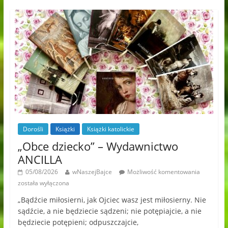
Dorośli
Książki
Książki katolickie
„Obce dziecko” – Wydawnictwo
ANCILLA
05/08/2026
wNaszejBajce
Możliwość komentowania
została wyłączona
„Bądźcie miłosierni, jak Ojciec wasz jest miłosierny. Nie
sądźcie, a nie będziecie sądzeni; nie potępiajcie, a nie
będziecie potępieni; odpuszczajcie,