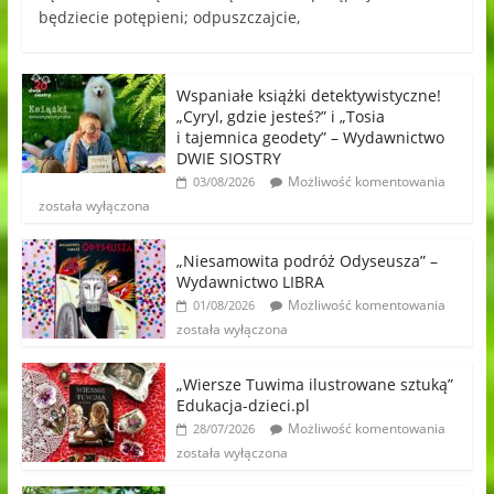
będziecie potępieni; odpuszczajcie,
Wspaniałe książki detektywistyczne!
„Cyryl, gdzie jesteś?” i „Tosia
i tajemnica geodety” – Wydawnictwo
DWIE SIOSTRY
Możliwość komentowania
03/08/2026
została wyłączona
„Niesamowita podróż Odyseusza” –
Wydawnictwo LIBRA
Możliwość komentowania
01/08/2026
została wyłączona
„Wiersze Tuwima ilustrowane sztuką”
Edukacja-dzieci.pl
Możliwość komentowania
28/07/2026
została wyłączona