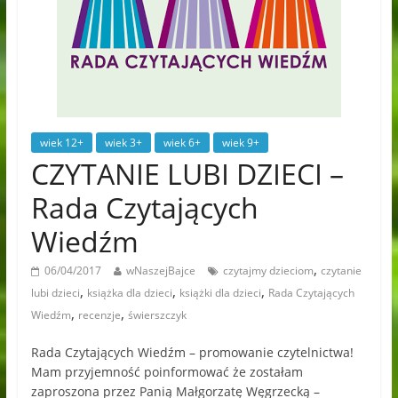
wiek 12+
wiek 3+
wiek 6+
wiek 9+
CZYTANIE LUBI DZIECI –
Rada Czytających
Wiedźm
,
06/04/2017
wNaszejBajce
czytajmy dzieciom
czytanie
,
,
,
lubi dzieci
książka dla dzieci
książki dla dzieci
Rada Czytających
,
,
Wiedźm
recenzje
świerszczyk
Rada Czytających Wiedźm – promowanie czytelnictwa!
Mam przyjemność poinformować że zostałam
zaproszona przez Panią Małgorzatę Węgrzecką –