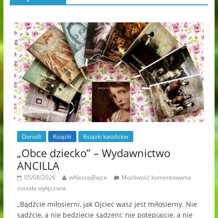
Dorośli
Książki
Książki katolickie
„Obce dziecko” – Wydawnictwo
ANCILLA
05/08/2026
wNaszejBajce
Możliwość komentowania
została wyłączona
„Bądźcie miłosierni, jak Ojciec wasz jest miłosierny. Nie
sądźcie, a nie będziecie sądzeni; nie potępiajcie, a nie