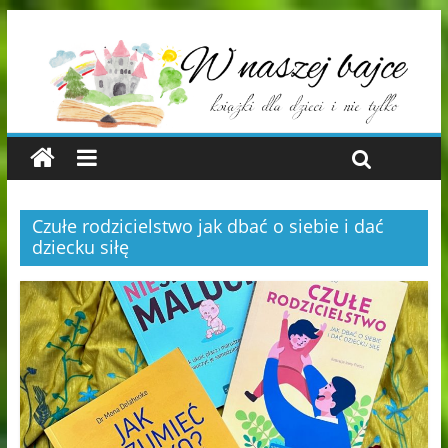
Czułe rodzicielstwo jak dbać o siebie i dać
dziecku siłę