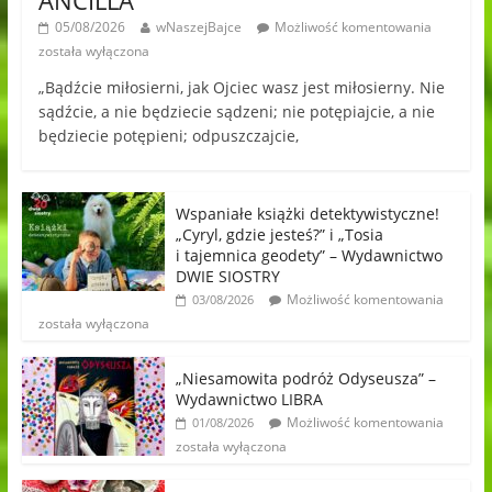
ANCILLA
05/08/2026
wNaszejBajce
Możliwość komentowania
została wyłączona
„Bądźcie miłosierni, jak Ojciec wasz jest miłosierny. Nie
sądźcie, a nie będziecie sądzeni; nie potępiajcie, a nie
będziecie potępieni; odpuszczajcie,
Wspaniałe książki detektywistyczne!
„Cyryl, gdzie jesteś?” i „Tosia
i tajemnica geodety” – Wydawnictwo
DWIE SIOSTRY
Możliwość komentowania
03/08/2026
została wyłączona
„Niesamowita podróż Odyseusza” –
Wydawnictwo LIBRA
Możliwość komentowania
01/08/2026
została wyłączona