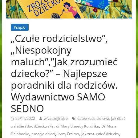
Książki
„Czułe rodzicielstwo”,
„Niespokojny
maluch”,”Jak zrozumieć
dziecko?” – Najlepsze
poradniki dla rodziców.
Wydawnictwo SAMO
SEDNO
25/11/2022
wNaszejBajce
Czułe rodzicielstwo jak dbać
,
,
o siebie i dać dziecku siłę
dr Mary Sheedy Kurcinka
Dr Mona
,
,
,
,
Delahooke
emocje dzieci
Ireny Freitas
Jak zrozumieć dziecko