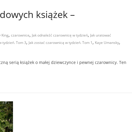
odowych książek –
,
,
,
 King
czarownice
Jak odnaleźć czarownicę w tydzień
Jak uratować
,
,
,
w tydzień. Tom 3
Jak zostać czarownicą w tydzień. Tom 1
Kaye Umansky
czną serią książek o małej dziewczynce i pewnej czarownicy. Ten