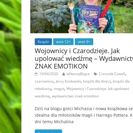
Książki
wiek 12+
wiek 9+
Wojownicy i Czarodzieje. Jak
upolować wiedźmę – Wydawnic
ZNAK EMOTIKON
,
10/04/2020
wNaszejBajce
Cressida Cowell
,
,
,
czarownice
Jerzy Kozłowski
książki dla dzieci
książki dla
,
,
młodzieży
magia
Wojownicy i Czarodzieje. Jak upolować
,
wiedźmę
wydawnictwo znak emotikon
Dziś na blogu gości Michasia i nowa książkowa se
idealna dla miłośników magii i Harrego Pottera. K
dni temu Michalina