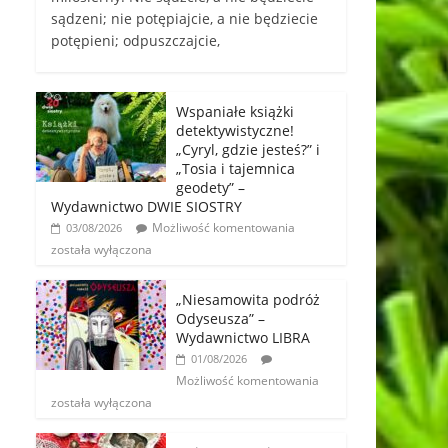
sądzeni; nie potępiajcie, a nie będziecie
potępieni; odpuszczajcie,
Wspaniałe książki
detektywistyczne!
„Cyryl, gdzie jesteś?” i
„Tosia i tajemnica
geodety” –
Wydawnictwo DWIE SIOSTRY
Możliwość komentowania
03/08/2026
została wyłączona
„Niesamowita podróż
Odyseusza” –
Wydawnictwo LIBRA
01/08/2026
Możliwość komentowania
została wyłączona