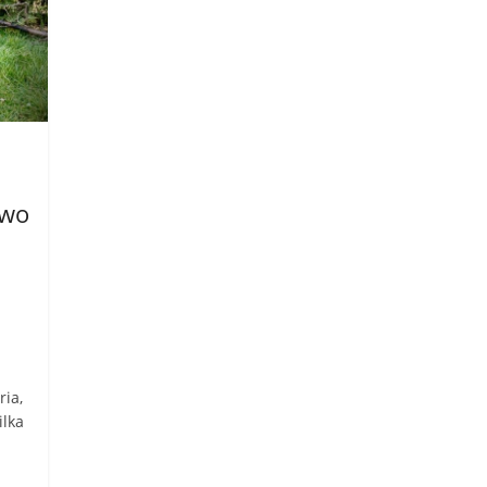
two
ria,
ilka