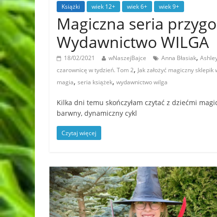
Książki
wiek 12+
wiek 6+
wiek 9+
Magiczna seria przyg
Wydawnictwo WILGA
,
18/02/2021
wNaszejBajce
Anna Błasiak
Ashley
,
czarownicę w tydzień. Tom 2
Jak założyć magiczny sklepik 
,
,
magia
seria książek
wydawnictwo wilga
Kilka dni temu skończyłam czytać z dziećmi magi
barwny, dynamiczny cykl
Czytaj więcej