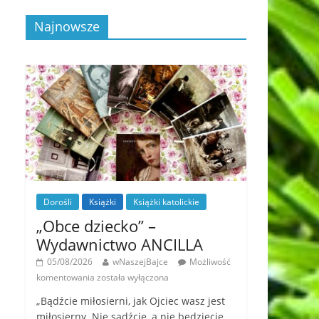
Najnowsze
Dorośli
Książki
Książki katolickie
„Obce dziecko” –
Wydawnictwo ANCILLA
05/08/2026
wNaszejBajce
Możliwość
komentowania
została wyłączona
„Bądźcie miłosierni, jak Ojciec wasz jest
miłosierny. Nie sądźcie, a nie będziecie