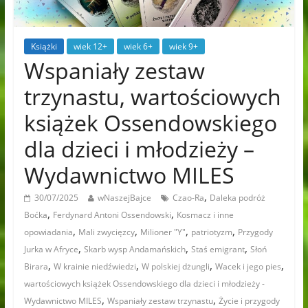
Książki
wiek 12+
wiek 6+
wiek 9+
Wspaniały zestaw
trzynastu, wartościowych
książek Ossendowskiego
dla dzieci i młodzieży –
Wydawnictwo MILES
,
30/07/2025
wNaszejBajce
Czao-Ra
Daleka podróż
,
,
Boćka
Ferdynard Antoni Ossendowski
Kosmacz i inne
,
,
,
,
opowiadania
Mali zwycięzcy
Milioner "Y"
patriotyzm
Przygody
,
,
,
Jurka w Afryce
Skarb wysp Andamańskich
Staś emigrant
Słoń
,
,
,
,
Birara
W krainie niedźwiedzi
W polskiej dżungli
Wacek i jego pies
wartościowych książek Ossendowskiego dla dzieci i młodzieży -
,
,
Wydawnictwo MILES
Wspaniały zestaw trzynastu
Życie i przygody