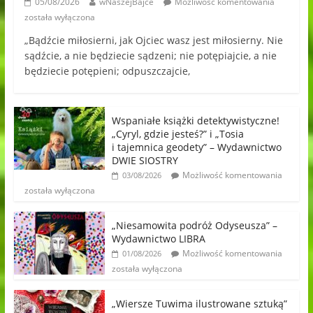
05/08/2026
wNaszejBajce
Możliwość komentowania
została wyłączona
„Bądźcie miłosierni, jak Ojciec wasz jest miłosierny. Nie
sądźcie, a nie będziecie sądzeni; nie potępiajcie, a nie
będziecie potępieni; odpuszczajcie,
Wspaniałe książki detektywistyczne!
„Cyryl, gdzie jesteś?” i „Tosia
i tajemnica geodety” – Wydawnictwo
DWIE SIOSTRY
Możliwość komentowania
03/08/2026
została wyłączona
„Niesamowita podróż Odyseusza” –
Wydawnictwo LIBRA
Możliwość komentowania
01/08/2026
została wyłączona
„Wiersze Tuwima ilustrowane sztuką”