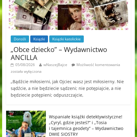
Dorośli
Książki
Książki katolickie
„Obce dziecko” – Wydawnictwo
ANCILLA
05/08/2026
wNaszejBajce
Możliwość komentowania
została wyłączona
„Bądźcie miłosierni, jak Ojciec wasz jest miłosierny. Nie
sądźcie, a nie będziecie sądzeni; nie potępiajcie, a nie
będziecie potępieni; odpuszczajcie,
Wspaniałe książki detektywistyczne!
„Cyryl, gdzie jesteś?” i „Tosia
i tajemnica geodety” – Wydawnictwo
DWIE SIOSTRY