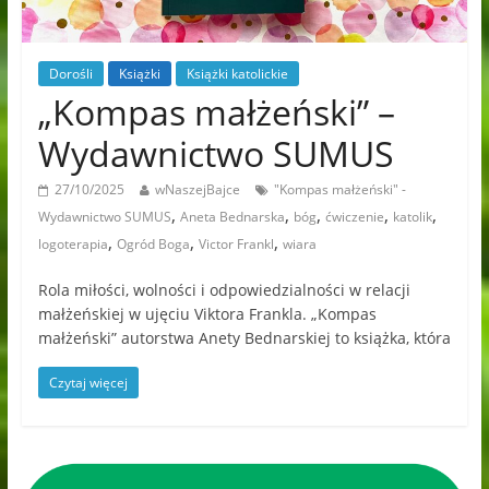
Dorośli
Książki
Książki katolickie
„Kompas małżeński” –
Wydawnictwo SUMUS
27/10/2025
wNaszejBajce
"Kompas małżeński" -
,
,
,
,
,
Wydawnictwo SUMUS
Aneta Bednarska
bóg
ćwiczenie
katolik
,
,
,
logoterapia
Ogród Boga
Victor Frankl
wiara
Rola miłości, wolności i odpowiedzialności w relacji
małżeńskiej w ujęciu Viktora Frankla. „Kompas
małżeński” autorstwa Anety Bednarskiej to książka, która
Czytaj więcej