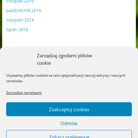
listopad 2016
październik 2016
sierpień 2016
lipiec 2016
Zarządzaj zgodami plików
cookie
Publikowane materiały zawierają płatną promocję.
Używamy plików cookies w celu optymalizacji naszej witryny i naszych
serwisów.
Polityka plików cookies
-
Polityka prywatności
Zarządzaj serwisami
Zaakceptuj cookies
Odmów
Copyright © 2026
Blog o książkach dla dzieci i młodzieży –
recenzje i rekomendacje
. All rights reserved.
Zobacz preferencje
Theme: ColorMag by
ThemeGrill
. Powered by
WordPress
.