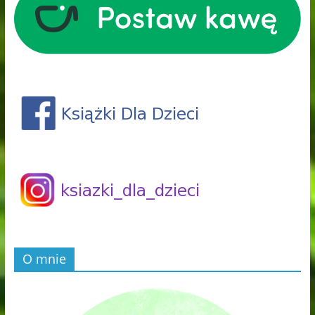
O mnie