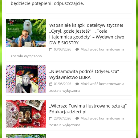
będziecie potępieni; odpuszczajcie,
Wspaniałe książki detektywistyczne!
„Cyryl, gdzie jesteś?” i „Tosia
i tajemnica geodety” – Wydawnictwo
DWIE SIOSTRY
Możliwość komentowania
03/08/2026
została wyłączona
„Niesamowita podróż Odyseusza” –
Wydawnictwo LIBRA
Możliwość komentowania
01/08/2026
została wyłączona
„Wiersze Tuwima ilustrowane sztuką”
Edukacja-dzieci.pl
Możliwość komentowania
28/07/2026
została wyłączona