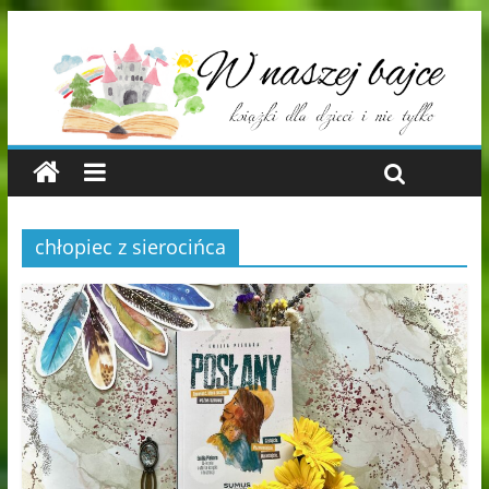
chłopiec z sierocińca