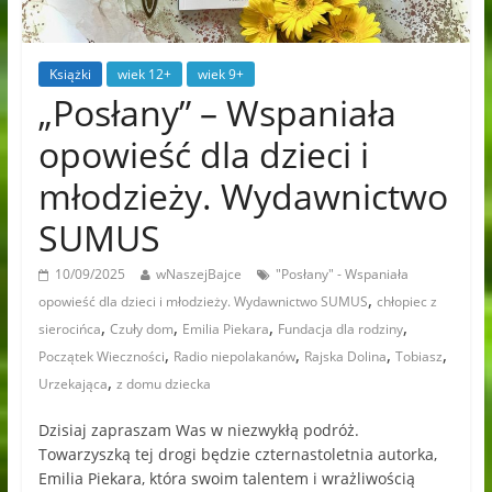
Książki
wiek 12+
wiek 9+
„Posłany” – Wspaniała
opowieść dla dzieci i
młodzieży. Wydawnictwo
SUMUS
10/09/2025
wNaszejBajce
"Posłany" - Wspaniała
,
opowieść dla dzieci i młodzieży. Wydawnictwo SUMUS
chłopiec z
,
,
,
,
sierocińca
Czuły dom
Emilia Piekara
Fundacja dla rodziny
,
,
,
,
Początek Wieczności
Radio niepolakanów
Rajska Dolina
Tobiasz
,
Urzekająca
z domu dziecka
Dzisiaj zapraszam Was w niezwykłą podróż.
Towarzyszką tej drogi będzie czternastoletnia autorka,
Emilia Piekara, która swoim talentem i wrażliwością