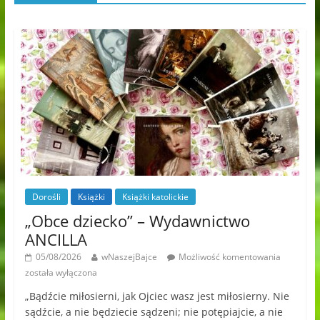
Dorośli
Książki
Książki katolickie
„Obce dziecko” – Wydawnictwo
ANCILLA
05/08/2026
wNaszejBajce
Możliwość komentowania
została wyłączona
„Bądźcie miłosierni, jak Ojciec wasz jest miłosierny. Nie
sądźcie, a nie będziecie sądzeni; nie potępiajcie, a nie