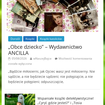
Dorośli
Książki
Książki katolickie
„Obce dziecko” – Wydawnictwo
ANCILLA
05/08/2026
wNaszejBajce
Możliwość komentowania
została wyłączona
„Bądźcie miłosierni, jak Ojciec wasz jest miłosierny. Nie
sądźcie, a nie będziecie sądzeni; nie potępiajcie, a nie
będziecie potępieni; odpuszczajcie,
Wspaniałe książki detektywistyczne!
„Cyryl, gdzie jesteś?” i „Tosia