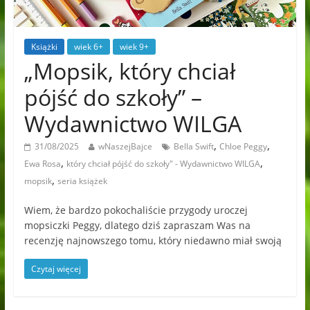
Książki
wiek 6+
wiek 9+
„Mopsik, który chciał
pójść do szkoły” –
Wydawnictwo WILGA
,
,
31/08/2025
wNaszejBajce
Bella Swift
Chloe Peggy
,
,
Ewa Rosa
który chciał pójść do szkoły" - Wydawnictwo WILGA
,
mopsik
seria książek
Wiem, że bardzo pokochaliście przygody uroczej
mopsiczki Peggy, dlatego dziś zapraszam Was na
recenzję najnowszego tomu, który niedawno miał swoją
Czytaj więcej