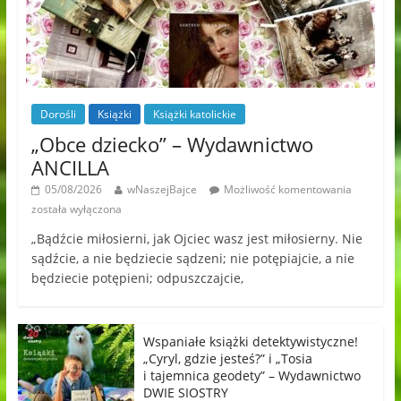
Dorośli
Książki
Książki katolickie
„Obce dziecko” – Wydawnictwo
ANCILLA
05/08/2026
wNaszejBajce
Możliwość komentowania
została wyłączona
„Bądźcie miłosierni, jak Ojciec wasz jest miłosierny. Nie
sądźcie, a nie będziecie sądzeni; nie potępiajcie, a nie
będziecie potępieni; odpuszczajcie,
Wspaniałe książki detektywistyczne!
„Cyryl, gdzie jesteś?” i „Tosia
i tajemnica geodety” – Wydawnictwo
DWIE SIOSTRY