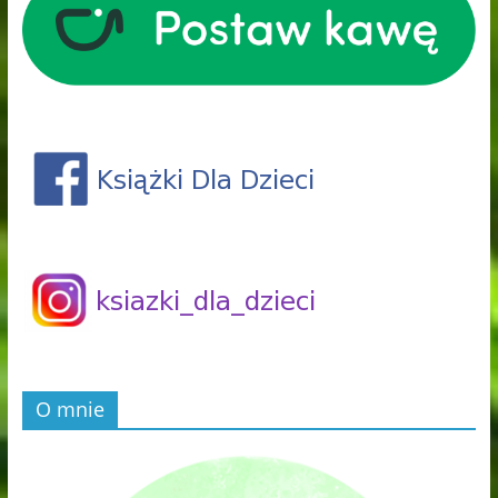
O mnie