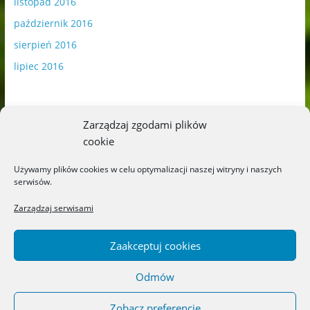
listopad 2016
październik 2016
sierpień 2016
lipiec 2016
Zarządzaj zgodami plików
cookie
Publikowane materiały zawierają płatną promocję.
Używamy plików cookies w celu optymalizacji naszej witryny i naszych
serwisów.
Polityka plików cookies
-
Polityka prywatności
Zarządzaj serwisami
Zaakceptuj cookies
Odmów
Copyright © 2026
Blog o książkach dla dzieci i młodzieży –
recenzje i rekomendacje
. All rights reserved.
Zobacz preferencje
Theme: ColorMag by
ThemeGrill
. Powered by
WordPress
.