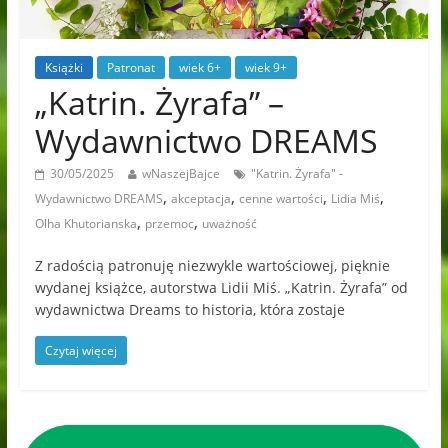
Książki
Patronat
wiek 6+
wiek 9+
„Katrin. Żyrafa” –
Wydawnictwo DREAMS
30/05/2025
wNaszejBajce
"Katrin. Żyrafa" -
,
,
,
,
Wydawnictwo DREAMS
akceptacja
cenne wartości
Lidia Miś
,
,
Olha Khutorianska
przemoc
uważność
Z radością patronuję niezwykle wartościowej, pięknie
wydanej książce, autorstwa Lidii Miś. „Katrin. Żyrafa” od
wydawnictwa Dreams to historia, która zostaje
Czytaj więcej