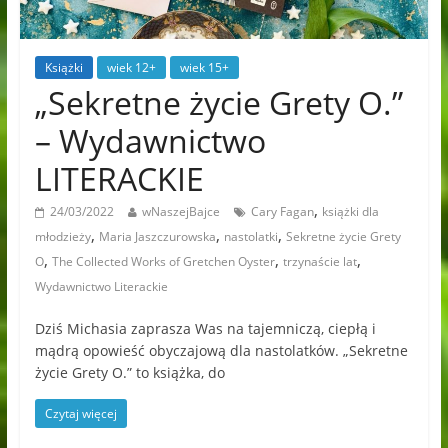
Książki
wiek 12+
wiek 15+
„Sekretne życie Grety O.”
– Wydawnictwo
LITERACKIE
,
24/03/2022
wNaszejBajce
Cary Fagan
książki dla
,
,
,
młodzieży
Maria Jaszczurowska
nastolatki
Sekretne życie Grety
,
,
,
O
The Collected Works of Gretchen Oyster
trzynaście lat
Wydawnictwo Literackie
Dziś Michasia zaprasza Was na tajemniczą, ciepłą i
mądrą opowieść obyczajową dla nastolatków. „Sekretne
życie Grety O.” to książka, do
Czytaj więcej