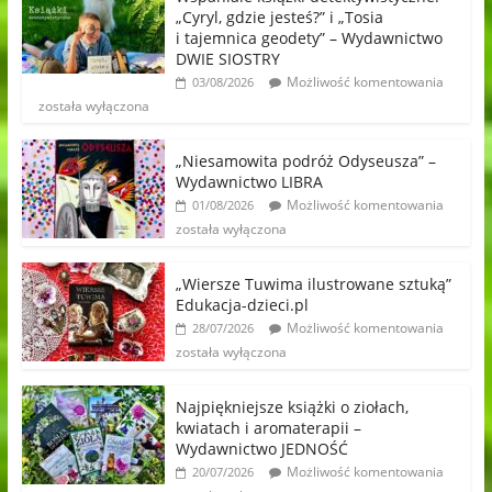
„Cyryl, gdzie jesteś?” i „Tosia
i tajemnica geodety” – Wydawnictwo
DWIE SIOSTRY
Możliwość komentowania
03/08/2026
została wyłączona
„Niesamowita podróż Odyseusza” –
Wydawnictwo LIBRA
Możliwość komentowania
01/08/2026
została wyłączona
„Wiersze Tuwima ilustrowane sztuką”
Edukacja-dzieci.pl
Możliwość komentowania
28/07/2026
została wyłączona
Najpiękniejsze książki o ziołach,
kwiatach i aromaterapii –
Wydawnictwo JEDNOŚĆ
Możliwość komentowania
20/07/2026