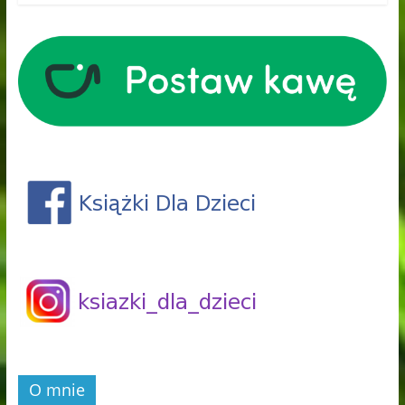
O mnie