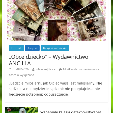
Dorośli
Książki
Książki katolickie
„Obce dziecko” – Wydawnictwo
ANCILLA
05/08/2026
wNaszejBajce
Możliwość komentowania
została wyłączona
„Bądźcie miłosierni, jak Ojciec wasz jest miłosierny. Nie
sądźcie, a nie będziecie sądzeni; nie potępiajcie, a nie
będziecie potępieni; odpuszczajcie,
Wspaniałe książki detektywistyczne!