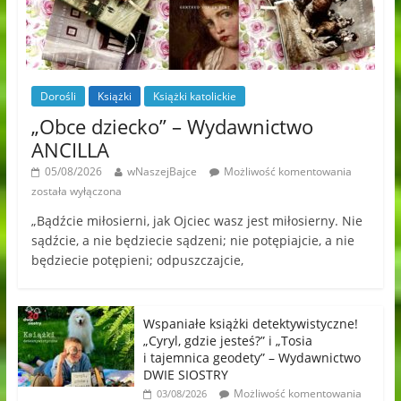
Dorośli
Książki
Książki katolickie
„Obce dziecko” – Wydawnictwo
ANCILLA
05/08/2026
wNaszejBajce
Możliwość komentowania
została wyłączona
„Bądźcie miłosierni, jak Ojciec wasz jest miłosierny. Nie
sądźcie, a nie będziecie sądzeni; nie potępiajcie, a nie
będziecie potępieni; odpuszczajcie,
Wspaniałe książki detektywistyczne!
„Cyryl, gdzie jesteś?” i „Tosia
i tajemnica geodety” – Wydawnictwo
DWIE SIOSTRY
Możliwość komentowania
03/08/2026