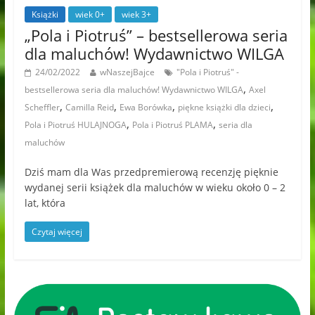
Książki
wiek 0+
wiek 3+
„Pola i Piotruś” – bestsellerowa seria
dla maluchów! Wydawnictwo WILGA
24/02/2022
wNaszejBajce
"Pola i Piotruś" -
,
bestsellerowa seria dla maluchów! Wydawnictwo WILGA
Axel
,
,
,
,
Scheffler
Camilla Reid
Ewa Borówka
piękne książki dla dzieci
,
,
Pola i Piotruś HULAJNOGA
Pola i Piotruś PLAMA
seria dla
maluchów
Dziś mam dla Was przedpremierową recenzję pięknie
wydanej serii książek dla maluchów w wieku około 0 – 2
lat, która
Czytaj więcej