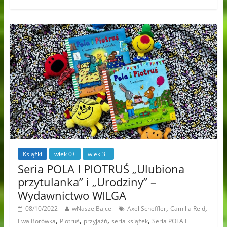
Książki
wiek 0+
wiek 3+
Seria POLA I PIOTRUŚ „Ulubiona
przytulanka” i „Urodziny” –
Wydawnictwo WILGA
,
,
08/10/2022
wNaszejBajce
Axel Scheffler
Camilla Reid
,
,
,
,
Ewa Borówka
Piotruś
przyjaźń
seria książek
Seria POLA I