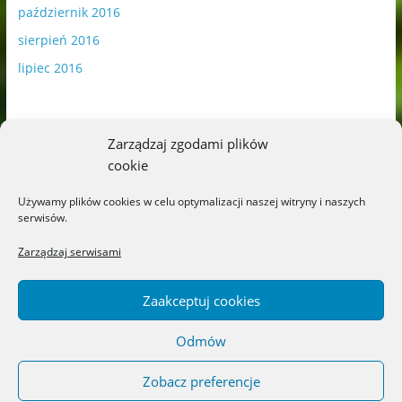
październik 2016
sierpień 2016
lipiec 2016
Zarządzaj zgodami plików
cookie
Publikowane materiały zawierają płatną promocję.
Używamy plików cookies w celu optymalizacji naszej witryny i naszych
serwisów.
Polityka plików cookies
-
Polityka prywatności
Zarządzaj serwisami
Zaakceptuj cookies
Odmów
Copyright © 2026
Blog o książkach dla dzieci i młodzieży –
recenzje i rekomendacje
. All rights reserved.
Zobacz preferencje
Theme: ColorMag by
ThemeGrill
. Powered by
WordPress
.