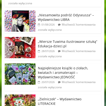
została wyłączona
„Niesamowita podróż Odyseusza” –
Wydawnictwo LIBRA
Możliwość komentowania
01/08/2026
została wyłączona
„Wiersze Tuwima ilustrowane sztuką”
Edukacja-dzieci.pl
Możliwość komentowania
28/07/2026
została wyłączona
Najpiękniejsze książki o ziołach,
kwiatach i aromaterapii –
Wydawnictwo JEDNOŚĆ
Możliwość komentowania
20/07/2026
została wyłączona
„Zielniczek” – Wydawnictwo
LITERACKIE