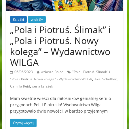
Książki
wiek 3+
„Pola i Piotruś. Ślimak” i
„Pola i Piotruś. Nowy
kolega” – Wydawnictwo
WILGA
06/06/2023
wNaszejBajce
"Pola i Piotruś. Ślimak" i
,
,
"Pola i Piotruś. Nowy kolega" - Wydawnictwo WILGA
Axel Scheffler
,
Camilla Reid
seria książek
Mam świetne wieści dla miłośników genialnej serii o
przygodach Poli i Piotrusia! Wydawnictwo Wilga
przygotowało dwie nowości, w bardzo przyjemnym
Czytaj więcej