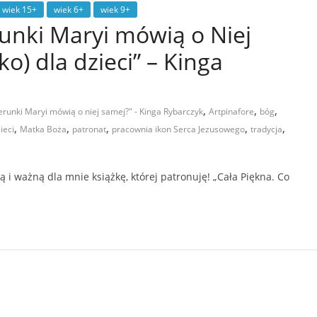
wiek 15+
wiek 6+
wiek 9+
runki Maryi mówią o Niej
ko) dla dzieci” – Kinga
,
,
,
erunki Maryi mówią o niej samej?" - Kinga Rybarczyk
Artpinafore
bóg
,
,
,
,
,
ieci
Matka Boża
patronat
pracownia ikon Serca Jezusowego
tradycja
i ważną dla mnie książkę, której patronuję! „Cała Piękna. Co