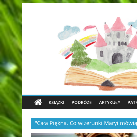
KSIĄŻKI
PODRÓŻE
ARTYKUŁY
PAT
"Cała Piękna. Co wizerunki Maryi mówią