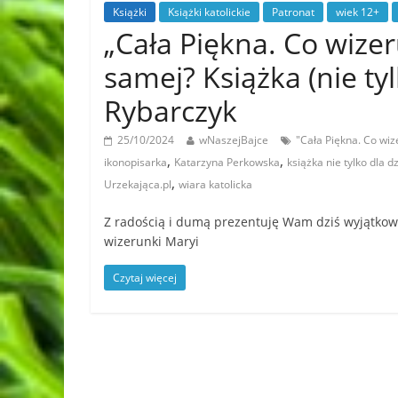
Książki
Książki katolickie
Patronat
wiek 12+
„Cała Piękna. Co wize
samej? Książka (nie tyl
Rybarczyk
25/10/2024
wNaszejBajce
"Cała Piękna. Co wiz
,
,
ikonopisarka
Katarzyna Perkowska
książka nie tylko dla dz
,
Urzekająca.pl
wiara katolicka
Z radością i dumą prezentuję Wam dziś wyjątkową 
wizerunki Maryi
Czytaj więcej