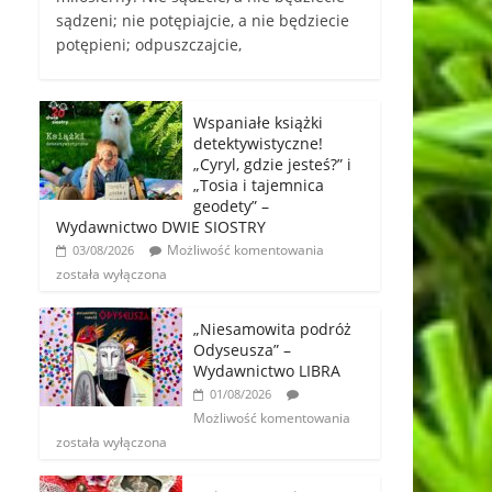
sądzeni; nie potępiajcie, a nie będziecie
potępieni; odpuszczajcie,
Wspaniałe książki
detektywistyczne!
„Cyryl, gdzie jesteś?” i
„Tosia i tajemnica
geodety” –
Wydawnictwo DWIE SIOSTRY
Możliwość komentowania
03/08/2026
została wyłączona
„Niesamowita podróż
Odyseusza” –
Wydawnictwo LIBRA
01/08/2026
Możliwość komentowania
została wyłączona