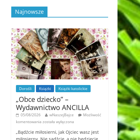
Najnowsze
Dorośli
Książki
Książki katolickie
„Obce dziecko” –
Wydawnictwo ANCILLA
05/08/2026
wNaszejBajce
Możliwość
komentowania
została wyłączona
„Bądźcie miłosierni, jak Ojciec wasz jest
miłosierny. Nie sądźcie, a nie będziecie