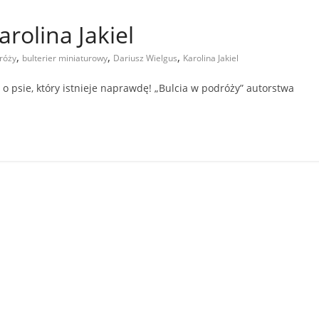
arolina Jakiel
,
,
,
róży
bulterier miniaturowy
Dariusz Wielgus
Karolina Jakiel
 o psie, który istnieje naprawdę! „Bulcia w podróży” autorstwa