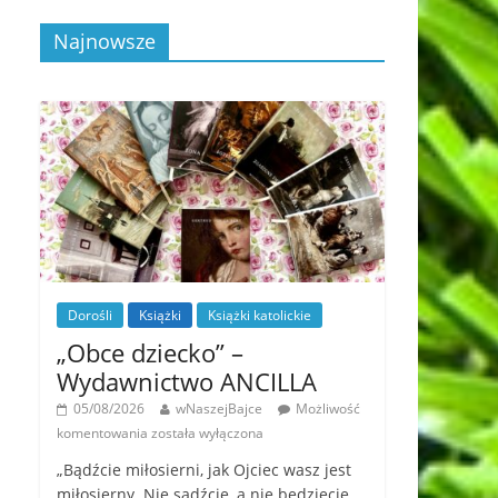
Najnowsze
Dorośli
Książki
Książki katolickie
„Obce dziecko” –
Wydawnictwo ANCILLA
05/08/2026
wNaszejBajce
Możliwość
komentowania
została wyłączona
„Bądźcie miłosierni, jak Ojciec wasz jest
miłosierny. Nie sądźcie, a nie będziecie