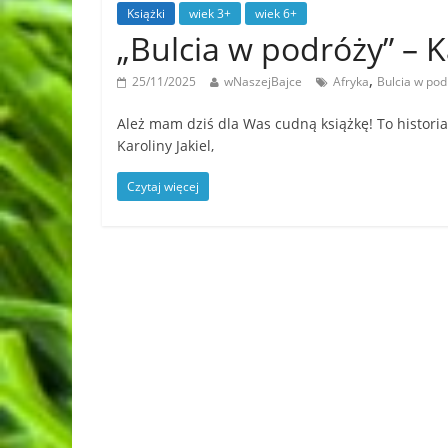
Książki
wiek 3+
wiek 6+
„Bulcia w podróży” – K
,
25/11/2025
wNaszejBajce
Afryka
Bulcia w pod
Ależ mam dziś dla Was cudną książkę! To historia
Karoliny Jakiel,
Czytaj więcej