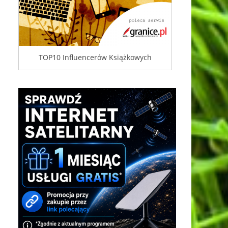
TOP10 Influencerów Książkowych