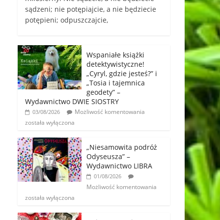
sądzeni; nie potępiajcie, a nie będziecie
potępieni; odpuszczajcie,
Wspaniałe książki
detektywistyczne!
„Cyryl, gdzie jesteś?” i
„Tosia i tajemnica
geodety” –
Wydawnictwo DWIE SIOSTRY
Możliwość komentowania
03/08/2026
została wyłączona
„Niesamowita podróż
Odyseusza” –
Wydawnictwo LIBRA
01/08/2026
Możliwość komentowania
została wyłączona