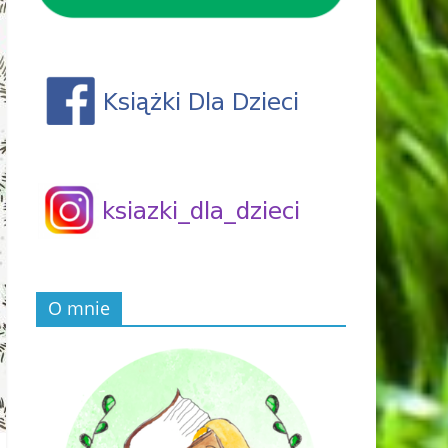
O mnie