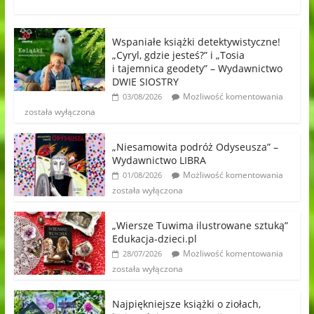
Wspaniałe książki detektywistyczne!
„Cyryl, gdzie jesteś?” i „Tosia
i tajemnica geodety” – Wydawnictwo
DWIE SIOSTRY
Możliwość komentowania
03/08/2026
została wyłączona
„Niesamowita podróż Odyseusza” –
Wydawnictwo LIBRA
Możliwość komentowania
01/08/2026
została wyłączona
„Wiersze Tuwima ilustrowane sztuką”
Edukacja-dzieci.pl
Możliwość komentowania
28/07/2026
została wyłączona
Najpiękniejsze książki o ziołach,