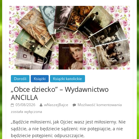
Dorośli
Książki
Książki katolickie
„Obce dziecko” – Wydawnictwo
ANCILLA
05/08/2026
wNaszejBajce
Możliwość komentowania
została wyłączona
„Bądźcie miłosierni, jak Ojciec wasz jest miłosierny. Nie
sądźcie, a nie będziecie sądzeni; nie potępiajcie, a nie
będziecie potępieni; odpuszczajcie,