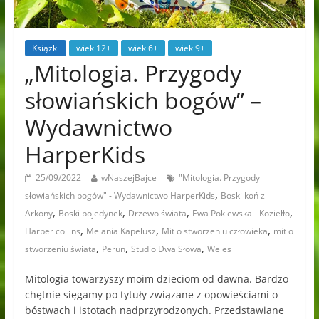
Książki
wiek 12+
wiek 6+
wiek 9+
„Mitologia. Przygody
słowiańskich bogów” –
Wydawnictwo
HarperKids
25/09/2022
wNaszejBajce
"Mitologia. Przygody
,
słowiańskich bogów" - Wydawnictwo HarperKids
Boski koń z
,
,
,
,
Arkony
Boski pojedynek
Drzewo świata
Ewa Poklewska - Koziełło
,
,
,
Harper collins
Melania Kapelusz
Mit o stworzeniu człowieka
mit o
,
,
,
stworzeniu świata
Perun
Studio Dwa Słowa
Weles
Mitologia towarzyszy moim dzieciom od dawna. Bardzo
chętnie sięgamy po tytuły związane z opowieściami o
bóstwach i istotach nadprzyrodzonych. Przedstawiane