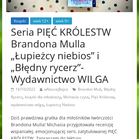
Książki
wiek 12+
wiek 9+
Seria PIĘĆ KRÓLESTW
Brandona Mulla
„Łupieżcy niebios” i
„Błędny rycerz”-
Wydawnictwo WILGA
,
16/10/2022
wNaszejBajce
Brandon Mull
Błędny
,
,
,
,
Rycerz
książki dla młodzieży
Michasia czyta
Pięć Królestw
,
wydawnictwo wilga
Łupieżcy Niebios
Dziś prawdziwa gratka dla miłośników twórczości
Brandona Mulla! Michasia przygotowała recenzję
wspaniałej, emocjonującej serii, zatytułowanej PIĘĆ
KRÓLESTW. Zapraszam do lektury