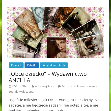
Dorośli
Książki
Książki katolickie
„Obce dziecko” – Wydawnictwo
ANCILLA
05/08/2026
wNaszejBajce
Możliwość komentowania
została wyłączona
„Bądźcie miłosierni, jak Ojciec wasz jest miłosierny. Nie
sądźcie, a nie będziecie sądzeni; nie potępiajcie, a nie
będziecie potępieni; odpuszczajcie,