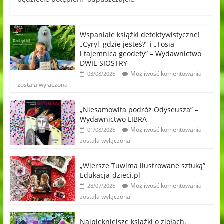
Wspaniałe książki detektywistyczne!
„Cyryl, gdzie jesteś?” i „Tosia
i tajemnica geodety” – Wydawnictwo
DWIE SIOSTRY
Możliwość komentowania
03/08/2026
została wyłączona
„Niesamowita podróż Odyseusza” –
Wydawnictwo LIBRA
Możliwość komentowania
01/08/2026
została wyłączona
„Wiersze Tuwima ilustrowane sztuką”
Edukacja-dzieci.pl
Możliwość komentowania
28/07/2026
została wyłączona
Najpiękniejsze książki o ziołach,