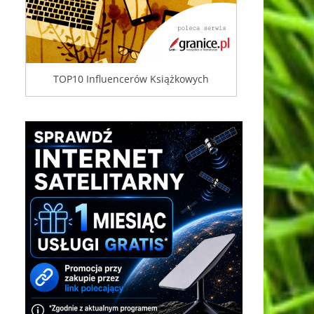
TOP10 Influencerów Książkowych