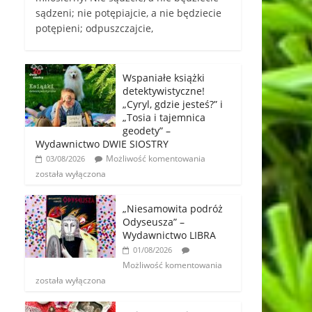
sądzeni; nie potępiajcie, a nie będziecie
potępieni; odpuszczajcie,
Wspaniałe książki
detektywistyczne!
„Cyryl, gdzie jesteś?” i
„Tosia i tajemnica
geodety” –
Wydawnictwo DWIE SIOSTRY
Możliwość komentowania
03/08/2026
została wyłączona
„Niesamowita podróż
Odyseusza” –
Wydawnictwo LIBRA
01/08/2026
Możliwość komentowania
została wyłączona