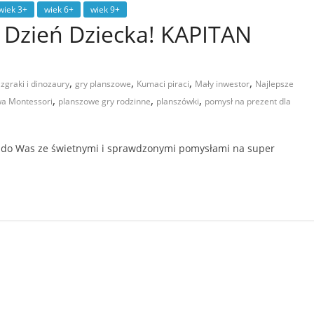
wiek 3+
wiek 6+
wiek 9+
 Dzień Dziecka! KAPITAN
,
,
,
,
zgraki i dinozaury
gry planszowe
Kumaci piraci
Mały inwestor
Najlepsze
,
,
,
wa Montessori
planszowe gry rodzinne
planszówki
pomysł na prezent dla
iś do Was ze świetnymi i sprawdzonymi pomysłami na super