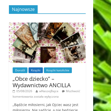
Najnowsze
Dorośli
Książki
Książki katolickie
„Obce dziecko” –
Wydawnictwo ANCILLA
05/08/2026
wNaszejBajce
Możliwość
komentowania
została wyłączona
„Bądźcie miłosierni, jak Ojciec wasz jest
miłosierny. Nie sądźcie, a nie będziecie