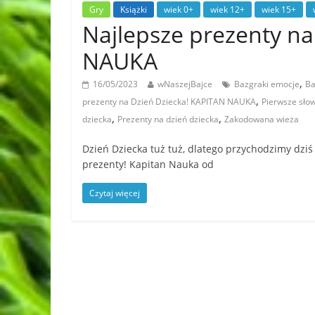
Gry
Książki
wiek 0+
wiek 12+
wiek 15+
Najlepsze prezenty na
NAUKA
,
16/05/2023
wNaszejBajce
Bazgraki emocje
Ba
,
prezenty na Dzień Dziecka! KAPITAN NAUKA
Pierwsze sło
,
,
dziecka
Prezenty na dzień dziecka
Zakodowana wieża
Dzień Dziecka tuż tuż, dlatego przychodzimy dz
prezenty! Kapitan Nauka od
Czytaj więcej