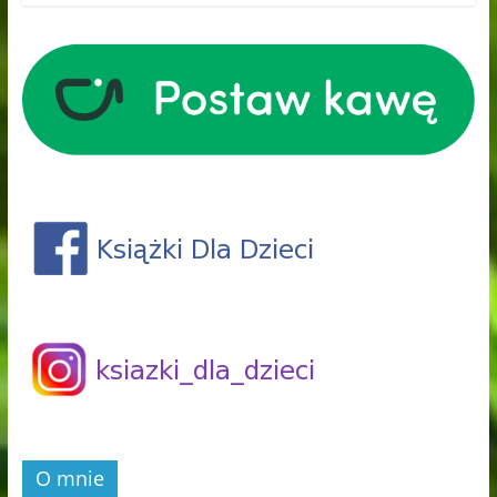
O mnie