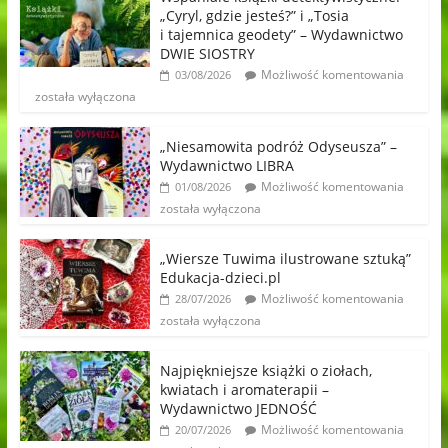
„Cyryl, gdzie jesteś?” i „Tosia
i tajemnica geodety” – Wydawnictwo
DWIE SIOSTRY
Możliwość komentowania
03/08/2026
została wyłączona
„Niesamowita podróż Odyseusza” –
Wydawnictwo LIBRA
Możliwość komentowania
01/08/2026
została wyłączona
„Wiersze Tuwima ilustrowane sztuką”
Edukacja-dzieci.pl
Możliwość komentowania
28/07/2026
została wyłączona
Najpiękniejsze książki o ziołach,
kwiatach i aromaterapii –
Wydawnictwo JEDNOŚĆ
Możliwość komentowania
20/07/2026