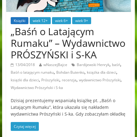
Książki
wiek 12+
wiek 6+
wiek 9+
„Baśń o Latającym
Rumaku” – Wydawnictwo
PRÓSZYŃSKI i S-KA
,
,
13/04/2018
wNaszejBajce
Bardijewski Henryk
baśń
,
,
,
Baśń o latającym rumaku
Bohdan Butenko
książka dla dzieci
,
,
,
,
książki dla dzieci
Prószyński
recenzja
wydawnictwo Prószyński
Wydawnictwo Prószyński i S-ka
Dzisiaj prezentujemy wspaniałą książkę pt. „Baśń o
Latającym Rumaku”, która ukazała się nakładem
wydawnictwa Prószyński i S-ka. Gdy zobaczyłam okładkę
Czytaj więcej