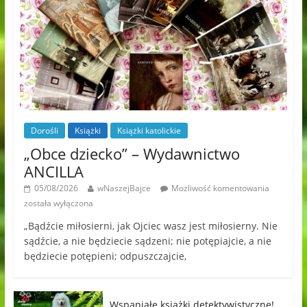
Dorośli
Książki
Książki katolickie
„Obce dziecko” – Wydawnictwo
ANCILLA
05/08/2026
wNaszejBajce
Możliwość komentowania
została wyłączona
„Bądźcie miłosierni, jak Ojciec wasz jest miłosierny. Nie
sądźcie, a nie będziecie sądzeni; nie potępiajcie, a nie
będziecie potępieni; odpuszczajcie,
Wspaniałe książki detektywistyczne!