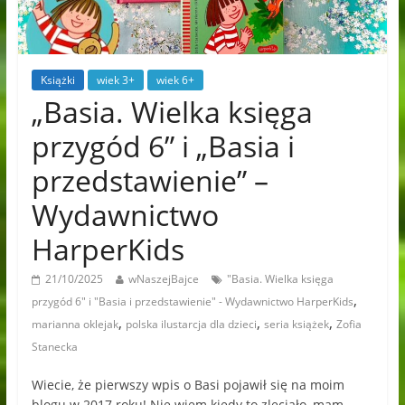
Książki
wiek 3+
wiek 6+
„Basia. Wielka księga
przygód 6” i „Basia i
przedstawienie” –
Wydawnictwo
HarperKids
21/10/2025
wNaszejBajce
"Basia. Wielka księga
,
przygód 6" i "Basia i przedstawienie" - Wydawnictwo HarperKids
,
,
,
marianna oklejak
polska ilustarcja dla dzieci
seria książek
Zofia
Stanecka
Wiecie, że pierwszy wpis o Basi pojawił się na moim
blogu w 2017 roku! Nie wiem kiedy to zleciało, mam