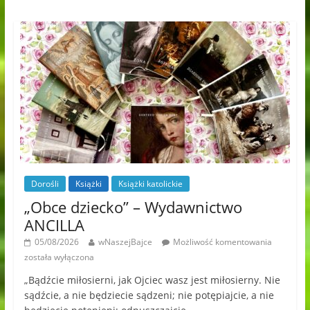
Dorośli
Książki
Książki katolickie
„Obce dziecko” – Wydawnictwo
ANCILLA
05/08/2026
wNaszejBajce
Możliwość komentowania
została wyłączona
„Bądźcie miłosierni, jak Ojciec wasz jest miłosierny. Nie
sądźcie, a nie będziecie sądzeni; nie potępiajcie, a nie