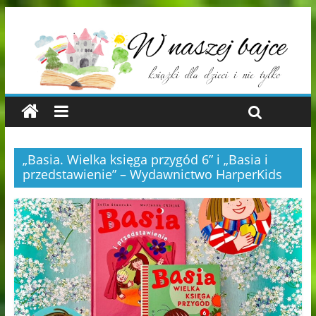
„Basia. Wielka księga przygód 6” i „Basia i
przedstawienie” – Wydawnictwo HarperKids