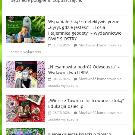
będziecie potępieni; odpuszczajcie,
Wspaniałe książki detektywistyczne!
„Cyryl, gdzie jesteś?” i „Tosia
i tajemnica geodety” – Wydawnictwo
DWIE SIOSTRY
Możliwość komentowania
03/08/2026
została wyłączona
„Niesamowita podróż Odyseusza” –
Wydawnictwo LIBRA
Możliwość komentowania
01/08/2026
została wyłączona
„Wiersze Tuwima ilustrowane sztuką”
Edukacja-dzieci.pl
Możliwość komentowania
28/07/2026
została wyłączona
Najpiękniejsze książki o ziołach,