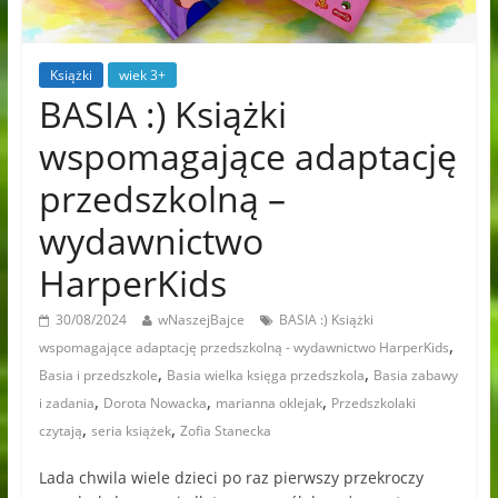
Książki
wiek 3+
BASIA :) Książki
wspomagające adaptację
przedszkolną –
wydawnictwo
HarperKids
30/08/2024
wNaszejBajce
BASIA :) Książki
,
wspomagające adaptację przedszkolną - wydawnictwo HarperKids
,
,
Basia i przedszkole
Basia wielka księga przedszkola
Basia zabawy
,
,
,
i zadania
Dorota Nowacka
marianna oklejak
Przedszkolaki
,
,
czytają
seria książek
Zofia Stanecka
Lada chwila wiele dzieci po raz pierwszy przekroczy