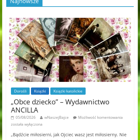
Najnowsze
Dorośli
Książki
Książki katolickie
„Obce dziecko” – Wydawnictwo
ANCILLA
05/08/2026
wNaszejBajce
Możliwość komentowania
została wyłączona
„Bądźcie miłosierni, jak Ojciec wasz jest miłosierny. Nie