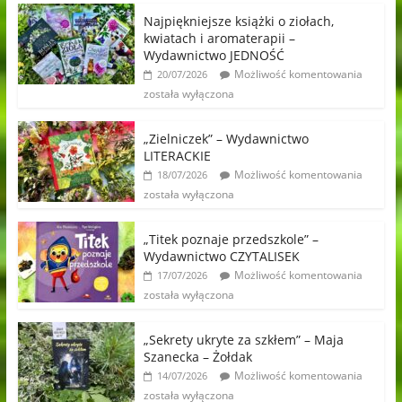
Najpiękniejsze książki o ziołach,
kwiatach i aromaterapii –
Wydawnictwo JEDNOŚĆ
Możliwość komentowania
20/07/2026
została wyłączona
„Zielniczek” – Wydawnictwo
LITERACKIE
Możliwość komentowania
18/07/2026
została wyłączona
„Titek poznaje przedszkole” –
Wydawnictwo CZYTALISEK
Możliwość komentowania
17/07/2026
została wyłączona
„Sekrety ukryte za szkłem” – Maja
Szanecka – Żołdak
Możliwość komentowania
14/07/2026
została wyłączona