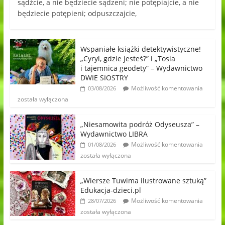
sądźcie, a nie będziecie sądzeni; nie potępiajcie, a nie
będziecie potępieni; odpuszczajcie,
Wspaniałe książki detektywistyczne!
„Cyryl, gdzie jesteś?” i „Tosia
i tajemnica geodety” – Wydawnictwo
DWIE SIOSTRY
Możliwość komentowania
03/08/2026
została wyłączona
„Niesamowita podróż Odyseusza” –
Wydawnictwo LIBRA
Możliwość komentowania
01/08/2026
została wyłączona
„Wiersze Tuwima ilustrowane sztuką”
Edukacja-dzieci.pl
Możliwość komentowania
28/07/2026
została wyłączona