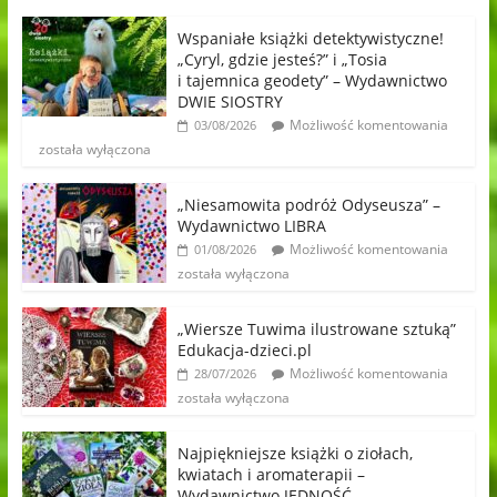
Wspaniałe książki detektywistyczne!
„Cyryl, gdzie jesteś?” i „Tosia
i tajemnica geodety” – Wydawnictwo
DWIE SIOSTRY
Możliwość komentowania
03/08/2026
została wyłączona
„Niesamowita podróż Odyseusza” –
Wydawnictwo LIBRA
Możliwość komentowania
01/08/2026
została wyłączona
„Wiersze Tuwima ilustrowane sztuką”
Edukacja-dzieci.pl
Możliwość komentowania
28/07/2026
została wyłączona
Najpiękniejsze książki o ziołach,
kwiatach i aromaterapii –
Wydawnictwo JEDNOŚĆ