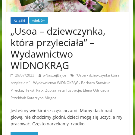
Książki
wiek 6+
„Usoa – dziewczynka,
która przyleciała” –
Wydawnictwo
WIDNOKRĄG
29/07/2023
wNaszejBajce
"Usoa - dziewczynka która
,
przyleciała" - Wydawnictwo WIDNOKRĄG
Barbara Stawicka-
,
Pirecka
Tekst: Patxi Zubizarreta Ilustracje: Elena Odriozola
Przekład: Katarzyna Mirgos
Jesteśmy wielkimi szczęściarzami. Mamy dach nad
głową, nie chodzimy głodni, dzieci mogą się uczyć, a my
pracować. Często narzekamy, rzadko