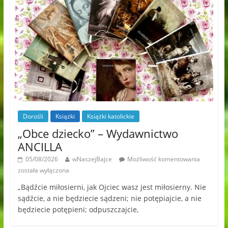
Dorośli
Książki
Książki katolickie
„Obce dziecko” – Wydawnictwo
ANCILLA
05/08/2026
wNaszejBajce
Możliwość komentowania
została wyłączona
„Bądźcie miłosierni, jak Ojciec wasz jest miłosierny. Nie
sądźcie, a nie będziecie sądzeni; nie potępiajcie, a nie
będziecie potępieni; odpuszczajcie,