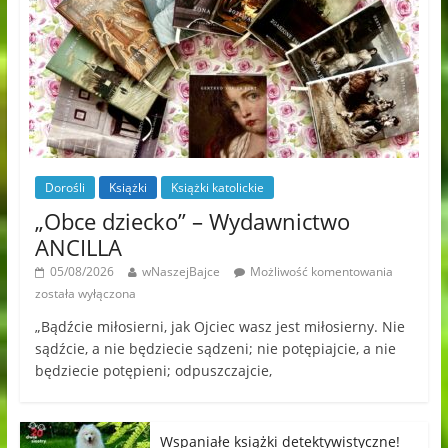
Dorośli
Książki
Książki katolickie
„Obce dziecko” – Wydawnictwo
ANCILLA
05/08/2026
wNaszejBajce
Możliwość komentowania
została wyłączona
„Bądźcie miłosierni, jak Ojciec wasz jest miłosierny. Nie
sądźcie, a nie będziecie sądzeni; nie potępiajcie, a nie
będziecie potępieni; odpuszczajcie,
Wspaniałe książki detektywistyczne!