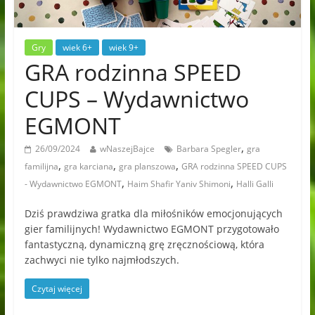
Gry
wiek 6+
wiek 9+
GRA rodzinna SPEED
CUPS – Wydawnictwo
EGMONT
,
26/09/2024
wNaszejBajce
Barbara Spegler
gra
,
,
,
familijna
gra karciana
gra planszowa
GRA rodzinna SPEED CUPS
,
,
- Wydawnictwo EGMONT
Haim Shafir Yaniv Shimoni
Halli Galli
Dziś prawdziwa gratka dla miłośników emocjonujących
gier familijnych! Wydawnictwo EGMONT przygotowało
fantastyczną, dynamiczną grę zręcznościową, która
zachwyci nie tylko najmłodszych.
Czytaj więcej