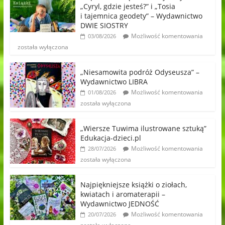
„Cyryl, gdzie jesteś?” i „Tosia
i tajemnica geodety” – Wydawnictwo
DWIE SIOSTRY
Możliwość komentowania
03/08/2026
została wyłączona
„Niesamowita podróż Odyseusza” –
Wydawnictwo LIBRA
Możliwość komentowania
01/08/2026
została wyłączona
„Wiersze Tuwima ilustrowane sztuką”
Edukacja-dzieci.pl
Możliwość komentowania
28/07/2026
została wyłączona
Najpiękniejsze książki o ziołach,
kwiatach i aromaterapii –
Wydawnictwo JEDNOŚĆ
Możliwość komentowania
20/07/2026